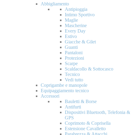
Abbigliamento
Antipioggia
Intimo Sportivo
Maglie
Mascherine
Every Day
Estivo
Giacche & Gilet
Guanti
Pantaloni
Protezioni
Scarpe
Scaldacollo & Sottocasco
Tecnico
Vedi tutto
Coprigambe e manopole
Equipaggiamento tecnico
Accessori
Bauletti & Borse
Antifurti
Dispositivi Bluetooth, Telefonia &
GPS
Coprimoto & Coprisella
Estensione Cavalletto
Parabrezza & Attacchi