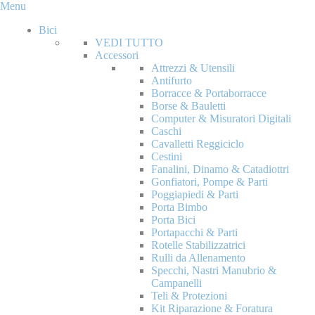
Menu
Bici
VEDI TUTTO
Accessori
Attrezzi & Utensili
Antifurto
Borracce & Portaborracce
Borse & Bauletti
Computer & Misuratori Digitali
Caschi
Cavalletti Reggiciclo
Cestini
Fanalini, Dinamo & Catadiottri
Gonfiatori, Pompe & Parti
Poggiapiedi & Parti
Porta Bimbo
Porta Bici
Portapacchi & Parti
Rotelle Stabilizzatrici
Rulli da Allenamento
Specchi, Nastri Manubrio &
Campanelli
Teli & Protezioni
Kit Riparazione & Foratura