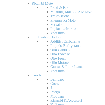
Ricambi Moto
Freni & Parti
Manubri, Manopole & Leve
Trasmissione
Pneumatici Moto
Serbatoio
Impianto elettrico
Vedi tutto
Oli, fluidi e lubrificanti
Additivi Carburante
Liquido Refrigerante
Olio Cambio
Olio Forcelle
Olio Freni
Olio Motore
Grasso & Lubrificante
Vedi tutto
Caschi
Bambino
Cross
Jet
Integrali
Modulari
Ricambi & Accessori
Vedi tutto