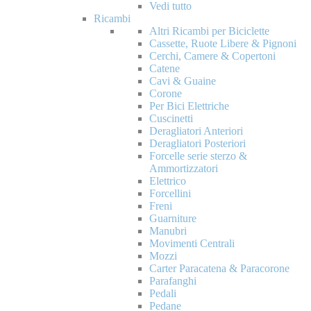
Vedi tutto
Ricambi
Altri Ricambi per Biciclette
Cassette, Ruote Libere & Pignoni
Cerchi, Camere & Copertoni
Catene
Cavi & Guaine
Corone
Per Bici Elettriche
Cuscinetti
Deragliatori Anteriori
Deragliatori Posteriori
Forcelle serie sterzo &
Ammortizzatori
Elettrico
Forcellini
Freni
Guarniture
Manubri
Movimenti Centrali
Mozzi
Carter Paracatena & Paracorone
Parafanghi
Pedali
Pedane