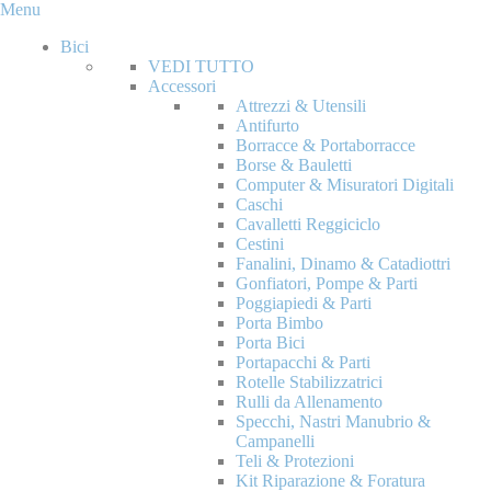
Menu
Bici
VEDI TUTTO
Accessori
Attrezzi & Utensili
Antifurto
Borracce & Portaborracce
Borse & Bauletti
Computer & Misuratori Digitali
Caschi
Cavalletti Reggiciclo
Cestini
Fanalini, Dinamo & Catadiottri
Gonfiatori, Pompe & Parti
Poggiapiedi & Parti
Porta Bimbo
Porta Bici
Portapacchi & Parti
Rotelle Stabilizzatrici
Rulli da Allenamento
Specchi, Nastri Manubrio &
Campanelli
Teli & Protezioni
Kit Riparazione & Foratura