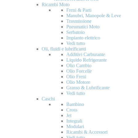
Ricambi Moto
Freni & Parti
Manubri, Manopole & Leve
Trasmissione
Pneumatici Moto
Serbatoio
Impianto elettrico
Vedi tutto
Oli, fluidi e lubrificanti
Additivi Carburante
Liquido Refrigerante
Olio Cambio
Olio Forcelle
Olio Freni
Olio Motore
Grasso & Lubrificante
Vedi tutto
Caschi
Bambino
Cross
Jet
Integrali
Modulari
Ricambi & Accessori
Vedi tutto