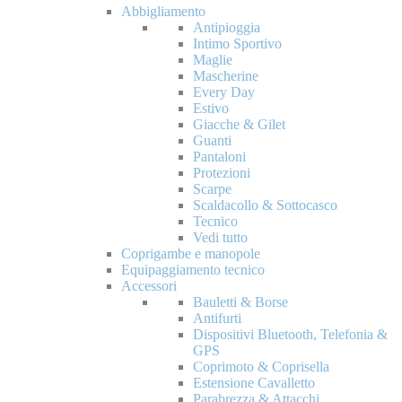
Abbigliamento
Antipioggia
Intimo Sportivo
Maglie
Mascherine
Every Day
Estivo
Giacche & Gilet
Guanti
Pantaloni
Protezioni
Scarpe
Scaldacollo & Sottocasco
Tecnico
Vedi tutto
Coprigambe e manopole
Equipaggiamento tecnico
Accessori
Bauletti & Borse
Antifurti
Dispositivi Bluetooth, Telefonia &
GPS
Coprimoto & Coprisella
Estensione Cavalletto
Parabrezza & Attacchi