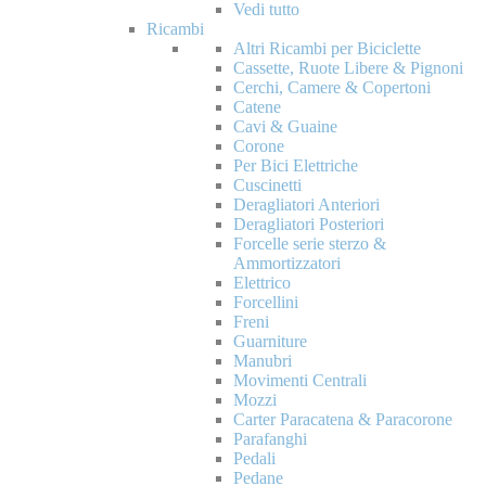
Vedi tutto
Ricambi
Altri Ricambi per Biciclette
Cassette, Ruote Libere & Pignoni
Cerchi, Camere & Copertoni
Catene
Cavi & Guaine
Corone
Per Bici Elettriche
Cuscinetti
Deragliatori Anteriori
Deragliatori Posteriori
Forcelle serie sterzo &
Ammortizzatori
Elettrico
Forcellini
Freni
Guarniture
Manubri
Movimenti Centrali
Mozzi
Carter Paracatena & Paracorone
Parafanghi
Pedali
Pedane