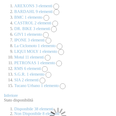
AREXONS
3
elementi
BARDAHL
9
elementi
BMC
1
elemento
CASTROL
2
elementi
DR. BIKE
3
elementi
GIVI
1
elemento
IPONE
3
elementi
La Ciclomoto
1
elemento
LIQUI MOLY
1
elemento
Motul
11
elementi
PETRONAS
1
elemento
RMS
6
elementi
S.G.R.
1
elemento
SIA
2
elementi
Tucano Urbano
1
elemento
Inferiore
Stato disponibilità
Disponibile
38
elementi
Non Disponibile
8
elementi