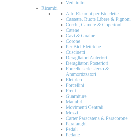
Vedi tutto
Ricambi
Altri Ricambi per Biciclette
Cassette, Ruote Libere & Pignoni
Cerchi, Camere & Copertoni
Catene
Cavi & Guaine
Corone
Per Bici Elettriche
Cuscinetti
Deragliatori Anteriori
Deragliatori Posteriori
Forcelle serie sterzo &
Ammortizzatori
Elettrico
Forcellini
Freni
Guarniture
Manubri
Movimenti Centrali
Mozzi
Carter Paracatena & Paracorone
Parafanghi
Pedali
Pedane