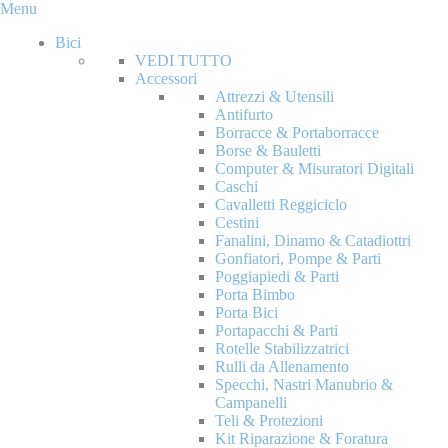
Menu
Bici
VEDI TUTTO
Accessori
Attrezzi & Utensili
Antifurto
Borracce & Portaborracce
Borse & Bauletti
Computer & Misuratori Digitali
Caschi
Cavalletti Reggiciclo
Cestini
Fanalini, Dinamo & Catadiottri
Gonfiatori, Pompe & Parti
Poggiapiedi & Parti
Porta Bimbo
Porta Bici
Portapacchi & Parti
Rotelle Stabilizzatrici
Rulli da Allenamento
Specchi, Nastri Manubrio &
Campanelli
Teli & Protezioni
Kit Riparazione & Foratura