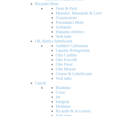
Ricambi Moto
Freni & Parti
Manubri, Manopole & Leve
Trasmissione
Pneumatici Moto
Serbatoio
Impianto elettrico
Vedi tutto
Oli, fluidi e lubrificanti
Additivi Carburante
Liquido Refrigerante
Olio Cambio
Olio Forcelle
Olio Freni
Olio Motore
Grasso & Lubrificante
Vedi tutto
Caschi
Bambino
Cross
Jet
Integrali
Modulari
Ricambi & Accessori
Vedi tutto