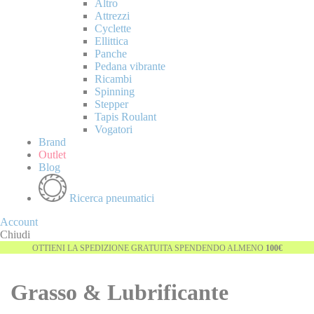
Altro
Attrezzi
Cyclette
Ellittica
Panche
Pedana vibrante
Ricambi
Spinning
Stepper
Tapis Roulant
Vogatori
Brand
Outlet
Blog
Ricerca pneumatici
Account
Chiudi
OTTIENI LA SPEDIZIONE GRATUITA SPENDENDO ALMENO
100€
Grasso & Lubrificante