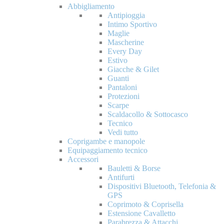
Abbigliamento
Antipioggia
Intimo Sportivo
Maglie
Mascherine
Every Day
Estivo
Giacche & Gilet
Guanti
Pantaloni
Protezioni
Scarpe
Scaldacollo & Sottocasco
Tecnico
Vedi tutto
Coprigambe e manopole
Equipaggiamento tecnico
Accessori
Bauletti & Borse
Antifurti
Dispositivi Bluetooth, Telefonia &
GPS
Coprimoto & Coprisella
Estensione Cavalletto
Parabrezza & Attacchi