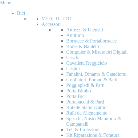
Menu
Bici
VEDI TUTTO
Accessori
Attrezzi & Utensili
Antifurto
Borracce & Portaborracce
Borse & Bauletti
Computer & Misuratori Digitali
Caschi
Cavalletti Reggiciclo
Cestini
Fanalini, Dinamo & Catadiottri
Gonfiatori, Pompe & Parti
Poggiapiedi & Parti
Porta Bimbo
Porta Bici
Portapacchi & Parti
Rotelle Stabilizzatrici
Rulli da Allenamento
Specchi, Nastri Manubrio &
Campanelli
Teli & Protezioni
Kit Riparazione & Foratura