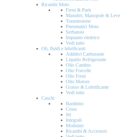
Ricambi Moto
Freni & Parti
Manubri, Manopole & Leve
Trasmissione
Pneumatici Moto
Serbatoio
Impianto elettrico
Vedi tutto
Oli, fluidi e lubrificanti
Additivi Carburante
Liquido Refrigerante
Olio Cambio
Olio Forcelle
Olio Freni
Olio Motore
Grasso & Lubrificante
Vedi tutto
Caschi
Bambino
Cross
Jet
Integrali
Modulari
Ricambi & Accessori
Vedi tutto