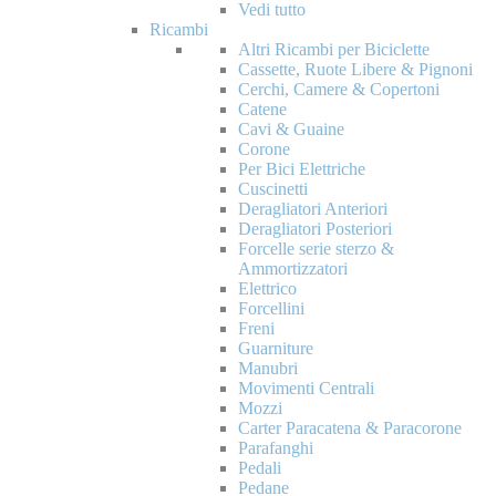
Vedi tutto
Ricambi
Altri Ricambi per Biciclette
Cassette, Ruote Libere & Pignoni
Cerchi, Camere & Copertoni
Catene
Cavi & Guaine
Corone
Per Bici Elettriche
Cuscinetti
Deragliatori Anteriori
Deragliatori Posteriori
Forcelle serie sterzo &
Ammortizzatori
Elettrico
Forcellini
Freni
Guarniture
Manubri
Movimenti Centrali
Mozzi
Carter Paracatena & Paracorone
Parafanghi
Pedali
Pedane