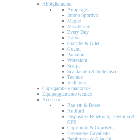
Abbigliamento
Antipioggia
Intimo Sportivo
Maglie
Mascherine
Every Day
Estivo
Giacche & Gilet
Guanti
Pantaloni
Protezioni
Scarpe
Scaldacollo & Sottocasco
Tecnico
Vedi tutto
Coprigambe e manopole
Equipaggiamento tecnico
Accessori
Bauletti & Borse
Antifurti
Dispositivi Bluetooth, Telefonia &
GPS
Coprimoto & Coprisella
Estensione Cavalletto
Parabrezza & Attacchi