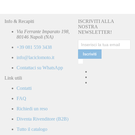
Info & Recapiti
ISCRIVITI ALLA
NOSTRA
Via Ferrante Imparato 198,
NEWSLETTER!
80146 Napoli (NA)
+39 081 559 3438
Iscriviti
info@laciclomoto.it
Ho
letto
Contattaci su WhatsApp
e
accetto
Link utili
la
Contatti
Politica
di
FAQ
Privacy
e
Richiedi un reso
confermo
di
Diventa Rivenditore (B2B)
ricevere
comunicazioni
Tutto il catalogo
commerciali