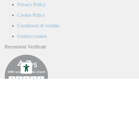
da
Privacy Policy
parte
di
Cookie Policy
LaCiclomoto
o
Condizioni di vendita
da
terze
Gestisci cookie
parti.
Recensioni Verificate
ALL RIGHTS RESERVED ©LA
CICLOMOTO 2023
|
P.IVA
04787350638
|
CREDITS