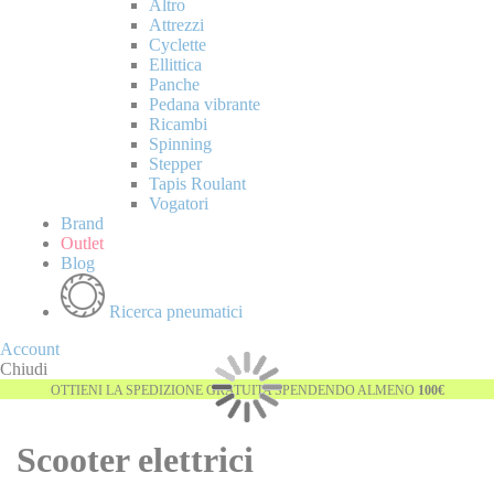
Altro
Attrezzi
Cyclette
Ellittica
Panche
Pedana vibrante
Ricambi
Spinning
Stepper
Tapis Roulant
Vogatori
Brand
Outlet
Blog
Ricerca pneumatici
Account
Chiudi
OTTIENI LA SPEDIZIONE GRATUITA SPENDENDO ALMENO
100€
Scooter elettrici