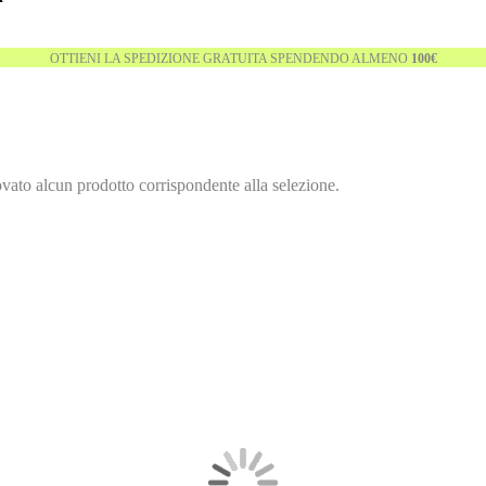
OTTIENI LA SPEDIZIONE GRATUITA SPENDENDO ALMENO
100€
ovato alcun prodotto corrispondente alla selezione.