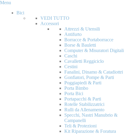
Menu
Bici
VEDI TUTTO
Accessori
Attrezzi & Utensili
Antifurto
Borracce & Portaborracce
Borse & Bauletti
Computer & Misuratori Digitali
Caschi
Cavalletti Reggiciclo
Cestini
Fanalini, Dinamo & Catadiottri
Gonfiatori, Pompe & Parti
Poggiapiedi & Parti
Porta Bimbo
Porta Bici
Portapacchi & Parti
Rotelle Stabilizzatrici
Rulli da Allenamento
Specchi, Nastri Manubrio &
Campanelli
Teli & Protezioni
Kit Riparazione & Foratura