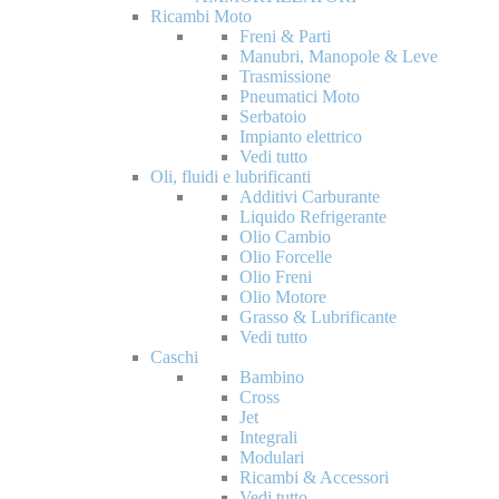
Ricambi Moto
Freni & Parti
Manubri, Manopole & Leve
Trasmissione
Pneumatici Moto
Serbatoio
Impianto elettrico
Vedi tutto
Oli, fluidi e lubrificanti
Additivi Carburante
Liquido Refrigerante
Olio Cambio
Olio Forcelle
Olio Freni
Olio Motore
Grasso & Lubrificante
Vedi tutto
Caschi
Bambino
Cross
Jet
Integrali
Modulari
Ricambi & Accessori
Vedi tutto