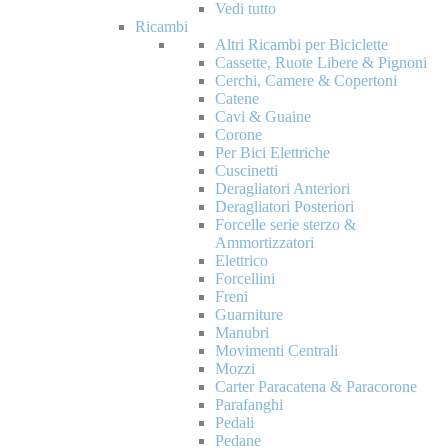
Vedi tutto
Ricambi
Altri Ricambi per Biciclette
Cassette, Ruote Libere & Pignoni
Cerchi, Camere & Copertoni
Catene
Cavi & Guaine
Corone
Per Bici Elettriche
Cuscinetti
Deragliatori Anteriori
Deragliatori Posteriori
Forcelle serie sterzo &
Ammortizzatori
Elettrico
Forcellini
Freni
Guarniture
Manubri
Movimenti Centrali
Mozzi
Carter Paracatena & Paracorone
Parafanghi
Pedali
Pedane