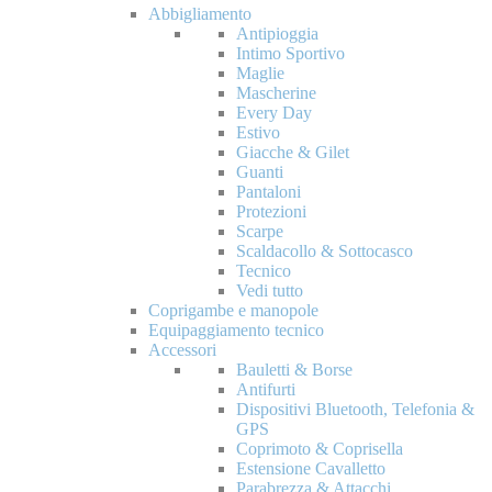
Abbigliamento
Antipioggia
Intimo Sportivo
Maglie
Mascherine
Every Day
Estivo
Giacche & Gilet
Guanti
Pantaloni
Protezioni
Scarpe
Scaldacollo & Sottocasco
Tecnico
Vedi tutto
Coprigambe e manopole
Equipaggiamento tecnico
Accessori
Bauletti & Borse
Antifurti
Dispositivi Bluetooth, Telefonia &
GPS
Coprimoto & Coprisella
Estensione Cavalletto
Parabrezza & Attacchi