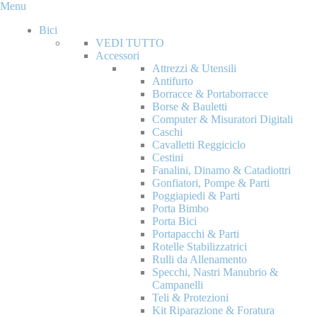
Menu
Bici
VEDI TUTTO
Accessori
Attrezzi & Utensili
Antifurto
Borracce & Portaborracce
Borse & Bauletti
Computer & Misuratori Digitali
Caschi
Cavalletti Reggiciclo
Cestini
Fanalini, Dinamo & Catadiottri
Gonfiatori, Pompe & Parti
Poggiapiedi & Parti
Porta Bimbo
Porta Bici
Portapacchi & Parti
Rotelle Stabilizzatrici
Rulli da Allenamento
Specchi, Nastri Manubrio &
Campanelli
Teli & Protezioni
Kit Riparazione & Foratura