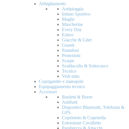
Abbigliamento
Antipioggia
Intimo Sportivo
Maglie
Mascherine
Every Day
Estivo
Giacche & Gilet
Guanti
Pantaloni
Protezioni
Scarpe
Scaldacollo & Sottocasco
Tecnico
Vedi tutto
Coprigambe e manopole
Equipaggiamento tecnico
Accessori
Bauletti & Borse
Antifurti
Dispositivi Bluetooth, Telefonia &
GPS
Coprimoto & Coprisella
Estensione Cavalletto
Parabrezza & Attacchi