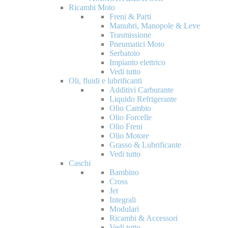
Ricambi Moto
Freni & Parti
Manubri, Manopole & Leve
Trasmissione
Pneumatici Moto
Serbatoio
Impianto elettrico
Vedi tutto
Oli, fluidi e lubrificanti
Additivi Carburante
Liquido Refrigerante
Olio Cambio
Olio Forcelle
Olio Freni
Olio Motore
Grasso & Lubrificante
Vedi tutto
Caschi
Bambino
Cross
Jet
Integrali
Modulari
Ricambi & Accessori
Vedi tutto