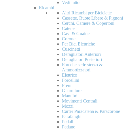
Vedi tutto
Ricambi
Altri Ricambi per Biciclette
Cassette, Ruote Libere & Pignoni
Cerchi, Camere & Copertoni
Catene
Cavi & Guaine
Corone
Per Bici Elettriche
Cuscinetti
Deragliatori Anteriori
Deragliatori Posteriori
Forcelle serie sterzo &
Ammortizzatori
Elettrico
Forcellini
Freni
Guarniture
Manubri
Movimenti Centrali
Mozzi
Carter Paracatena & Paracorone
Parafanghi
Pedali
Pedane