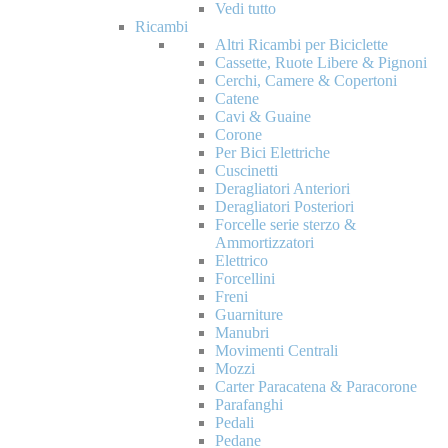
Vedi tutto
Ricambi
Altri Ricambi per Biciclette
Cassette, Ruote Libere & Pignoni
Cerchi, Camere & Copertoni
Catene
Cavi & Guaine
Corone
Per Bici Elettriche
Cuscinetti
Deragliatori Anteriori
Deragliatori Posteriori
Forcelle serie sterzo &
Ammortizzatori
Elettrico
Forcellini
Freni
Guarniture
Manubri
Movimenti Centrali
Mozzi
Carter Paracatena & Paracorone
Parafanghi
Pedali
Pedane