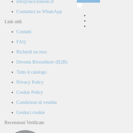
info@laciclomoto.it
Ho
letto
Contattaci su WhatsApp
e
accetto
Link utili
la
Contatti
Politica
di
FAQ
Privacy
e
Richiedi un reso
confermo
di
Diventa Rivenditore (B2B)
ricevere
comunicazioni
Tutto il catalogo
commerciali
da
Privacy Policy
parte
di
Cookie Policy
LaCiclomoto
o
Condizioni di vendita
da
terze
Gestisci cookie
parti.
Recensioni Verificate