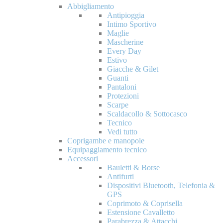
Abbigliamento
Antipioggia
Intimo Sportivo
Maglie
Mascherine
Every Day
Estivo
Giacche & Gilet
Guanti
Pantaloni
Protezioni
Scarpe
Scaldacollo & Sottocasco
Tecnico
Vedi tutto
Coprigambe e manopole
Equipaggiamento tecnico
Accessori
Bauletti & Borse
Antifurti
Dispositivi Bluetooth, Telefonia &
GPS
Coprimoto & Coprisella
Estensione Cavalletto
Parabrezza & Attacchi