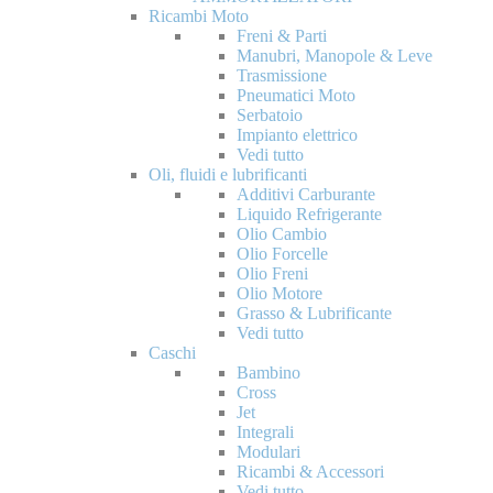
Ricambi Moto
Freni & Parti
Manubri, Manopole & Leve
Trasmissione
Pneumatici Moto
Serbatoio
Impianto elettrico
Vedi tutto
Oli, fluidi e lubrificanti
Additivi Carburante
Liquido Refrigerante
Olio Cambio
Olio Forcelle
Olio Freni
Olio Motore
Grasso & Lubrificante
Vedi tutto
Caschi
Bambino
Cross
Jet
Integrali
Modulari
Ricambi & Accessori
Vedi tutto