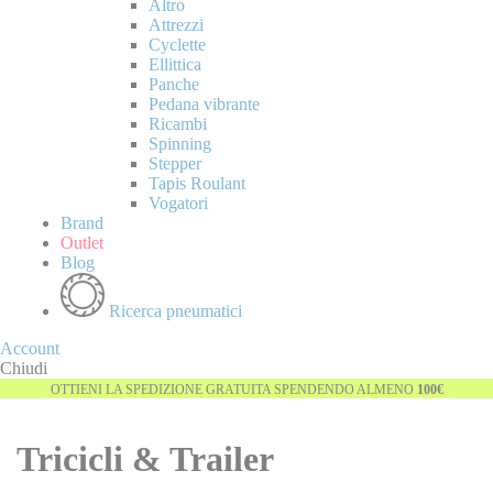
Altro
Attrezzi
Cyclette
Ellittica
Panche
Pedana vibrante
Ricambi
Spinning
Stepper
Tapis Roulant
Vogatori
Brand
Outlet
Blog
Ricerca pneumatici
Account
Chiudi
OTTIENI LA SPEDIZIONE GRATUITA SPENDENDO ALMENO
100€
Tricicli & Trailer