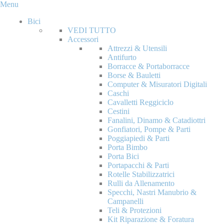
Menu
Bici
VEDI TUTTO
Accessori
Attrezzi & Utensili
Antifurto
Borracce & Portaborracce
Borse & Bauletti
Computer & Misuratori Digitali
Caschi
Cavalletti Reggiciclo
Cestini
Fanalini, Dinamo & Catadiottri
Gonfiatori, Pompe & Parti
Poggiapiedi & Parti
Porta Bimbo
Porta Bici
Portapacchi & Parti
Rotelle Stabilizzatrici
Rulli da Allenamento
Specchi, Nastri Manubrio &
Campanelli
Teli & Protezioni
Kit Riparazione & Foratura