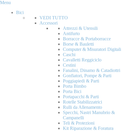
Menu
Bici
VEDI TUTTO
Accessori
Attrezzi & Utensili
Antifurto
Borracce & Portaborracce
Borse & Bauletti
Computer & Misuratori Digitali
Caschi
Cavalletti Reggiciclo
Cestini
Fanalini, Dinamo & Catadiottri
Gonfiatori, Pompe & Parti
Poggiapiedi & Parti
Porta Bimbo
Porta Bici
Portapacchi & Parti
Rotelle Stabilizzatrici
Rulli da Allenamento
Specchi, Nastri Manubrio &
Campanelli
Teli & Protezioni
Kit Riparazione & Foratura