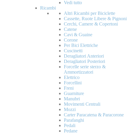
Vedi tutto
Ricambi
Altri Ricambi per Biciclette
Cassette, Ruote Libere & Pignoni
Cerchi, Camere & Copertoni
Catene
Cavi & Guaine
Corone
Per Bici Elettriche
Cuscinetti
Deragliatori Anteriori
Deragliatori Posteriori
Forcelle serie sterzo &
Ammortizzatori
Elettrico
Forcellini
Freni
Guarniture
Manubri
Movimenti Centrali
Mozzi
Carter Paracatena & Paracorone
Parafanghi
Pedali
Pedane