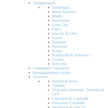
Abbigliamento
Antipioggia
Intimo Sportivo
Maglie
Mascherine
Every Day
Estivo
Giacche & Gilet
Guanti
Pantaloni
Protezioni
Scarpe
Scaldacollo & Sottocasco
Tecnico
Vedi tutto
Coprigambe e manopole
Equipaggiamento tecnico
Accessori
Bauletti & Borse
Antifurti
Dispositivi Bluetooth, Telefonia &
GPS
Coprimoto & Coprisella
Estensione Cavalletto
Parabrezza & Attacchi