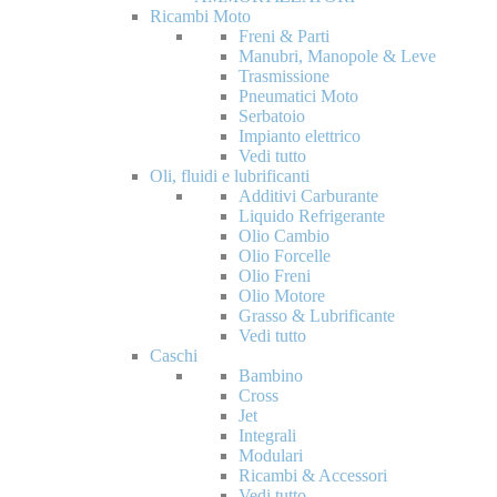
Ricambi Moto
Freni & Parti
Manubri, Manopole & Leve
Trasmissione
Pneumatici Moto
Serbatoio
Impianto elettrico
Vedi tutto
Oli, fluidi e lubrificanti
Additivi Carburante
Liquido Refrigerante
Olio Cambio
Olio Forcelle
Olio Freni
Olio Motore
Grasso & Lubrificante
Vedi tutto
Caschi
Bambino
Cross
Jet
Integrali
Modulari
Ricambi & Accessori
Vedi tutto