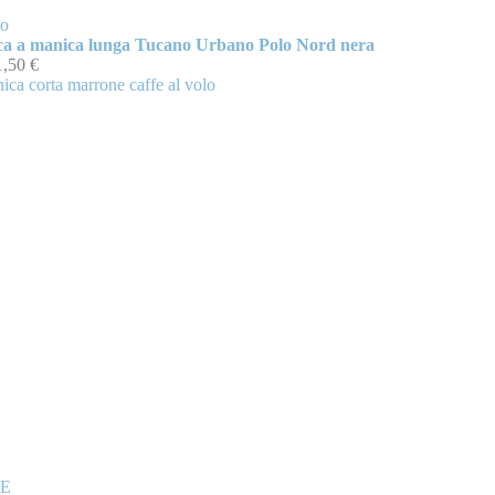
no
ca a manica lunga Tucano Urbano Polo Nord nera
1,50 €
E