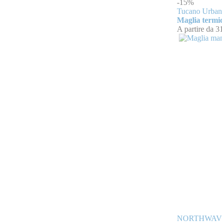
-15%
Tucano Urba
Maglia termi
A partire da
3
NORTHWAV