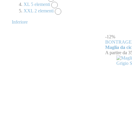
XL
5
elementi
XXL
2
elementi
Inferiore
-12%
BONTRAGE
Maglia da cic
A partire da
3