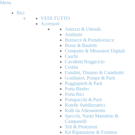
Menu
Bici
VEDI TUTTO
Accessori
Attrezzi & Utensili
Antifurto
Borracce & Portaborracce
Borse & Bauletti
Computer & Misuratori Digitali
Caschi
Cavalletti Reggiciclo
Cestini
Fanalini, Dinamo & Catadiottri
Gonfiatori, Pompe & Parti
Poggiapiedi & Parti
Porta Bimbo
Porta Bici
Portapacchi & Parti
Rotelle Stabilizzatrici
Rulli da Allenamento
Specchi, Nastri Manubrio &
Campanelli
Teli & Protezioni
Kit Riparazione & Foratura