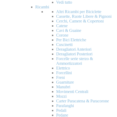
Vedi tutto
Ricambi
Altri Ricambi per Biciclette
Cassette, Ruote Libere & Pignoni
Cerchi, Camere & Copertoni
Catene
Cavi & Guaine
Corone
Per Bici Elettriche
Cuscinetti
Deragliatori Anteriori
Deragliatori Posteriori
Forcelle serie sterzo &
Ammortizzatori
Elettrico
Forcellini
Freni
Guarniture
Manubri
Movimenti Centrali
Mozzi
Carter Paracatena & Paracorone
Parafanghi
Pedali
Pedane