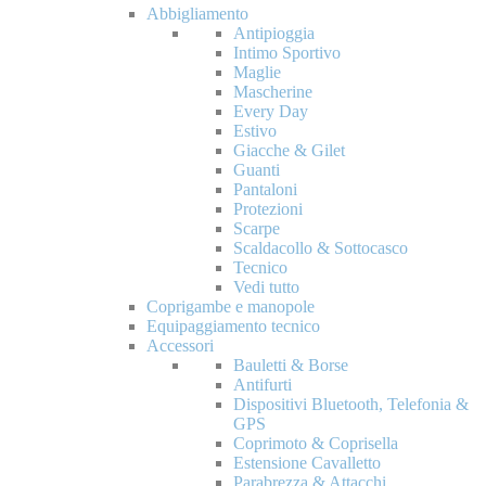
Abbigliamento
Antipioggia
Intimo Sportivo
Maglie
Mascherine
Every Day
Estivo
Giacche & Gilet
Guanti
Pantaloni
Protezioni
Scarpe
Scaldacollo & Sottocasco
Tecnico
Vedi tutto
Coprigambe e manopole
Equipaggiamento tecnico
Accessori
Bauletti & Borse
Antifurti
Dispositivi Bluetooth, Telefonia &
GPS
Coprimoto & Coprisella
Estensione Cavalletto
Parabrezza & Attacchi