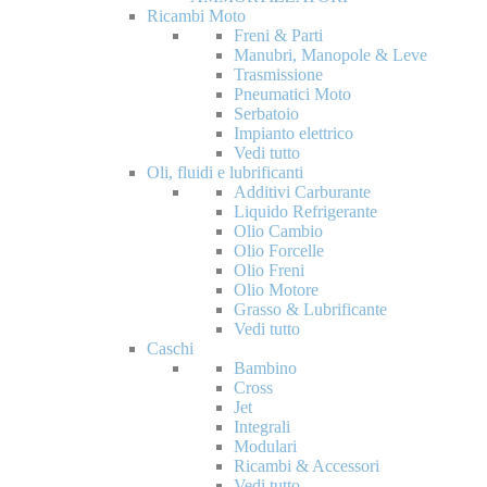
Ricambi Moto
Freni & Parti
Manubri, Manopole & Leve
Trasmissione
Pneumatici Moto
Serbatoio
Impianto elettrico
Vedi tutto
Oli, fluidi e lubrificanti
Additivi Carburante
Liquido Refrigerante
Olio Cambio
Olio Forcelle
Olio Freni
Olio Motore
Grasso & Lubrificante
Vedi tutto
Caschi
Bambino
Cross
Jet
Integrali
Modulari
Ricambi & Accessori
Vedi tutto