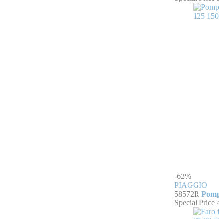
-62%
PIAGGIO
58572R
Pompa
Special Price