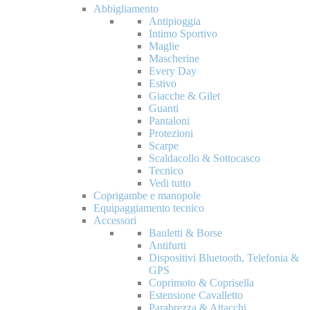
Abbigliamento
Antipioggia
Intimo Sportivo
Maglie
Mascherine
Every Day
Estivo
Giacche & Gilet
Guanti
Pantaloni
Protezioni
Scarpe
Scaldacollo & Sottocasco
Tecnico
Vedi tutto
Coprigambe e manopole
Equipaggiamento tecnico
Accessori
Bauletti & Borse
Antifurti
Dispositivi Bluetooth, Telefonia &
GPS
Coprimoto & Coprisella
Estensione Cavalletto
Parabrezza & Attacchi