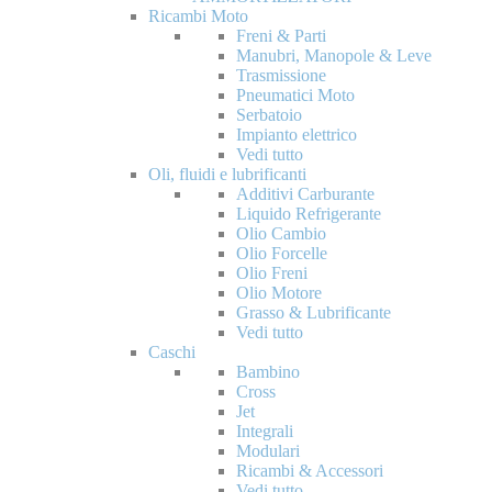
Ricambi Moto
Freni & Parti
Manubri, Manopole & Leve
Trasmissione
Pneumatici Moto
Serbatoio
Impianto elettrico
Vedi tutto
Oli, fluidi e lubrificanti
Additivi Carburante
Liquido Refrigerante
Olio Cambio
Olio Forcelle
Olio Freni
Olio Motore
Grasso & Lubrificante
Vedi tutto
Caschi
Bambino
Cross
Jet
Integrali
Modulari
Ricambi & Accessori
Vedi tutto