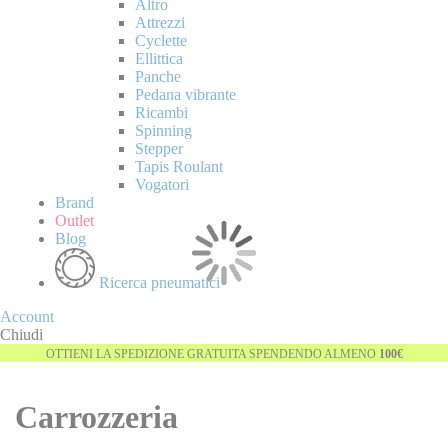
Altro
Attrezzi
Cyclette
Ellittica
Panche
Pedana vibrante
Ricambi
Spinning
Stepper
Tapis Roulant
Vogatori
Brand
Outlet
Blog
Ricerca pneumatici
Account
Chiudi
OTTIENI LA SPEDIZIONE GRATUITA SPENDENDO ALMENO
100€
Carrozzeria