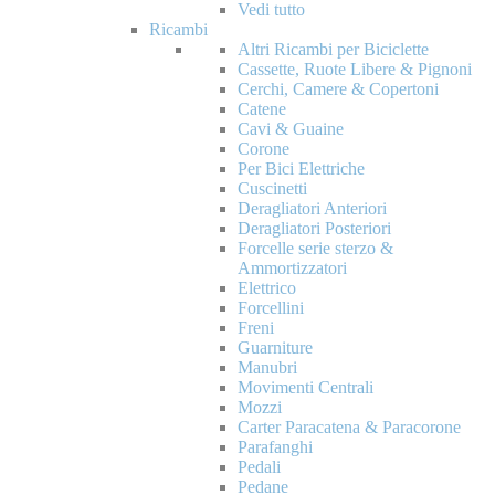
Vedi tutto
Ricambi
Altri Ricambi per Biciclette
Cassette, Ruote Libere & Pignoni
Cerchi, Camere & Copertoni
Catene
Cavi & Guaine
Corone
Per Bici Elettriche
Cuscinetti
Deragliatori Anteriori
Deragliatori Posteriori
Forcelle serie sterzo &
Ammortizzatori
Elettrico
Forcellini
Freni
Guarniture
Manubri
Movimenti Centrali
Mozzi
Carter Paracatena & Paracorone
Parafanghi
Pedali
Pedane