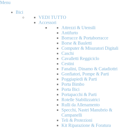
Menu
Bici
VEDI TUTTO
Accessori
Attrezzi & Utensili
Antifurto
Borracce & Portaborracce
Borse & Bauletti
Computer & Misuratori Digitali
Caschi
Cavalletti Reggiciclo
Cestini
Fanalini, Dinamo & Catadiottri
Gonfiatori, Pompe & Parti
Poggiapiedi & Parti
Porta Bimbo
Porta Bici
Portapacchi & Parti
Rotelle Stabilizzatrici
Rulli da Allenamento
Specchi, Nastri Manubrio &
Campanelli
Teli & Protezioni
Kit Riparazione & Foratura