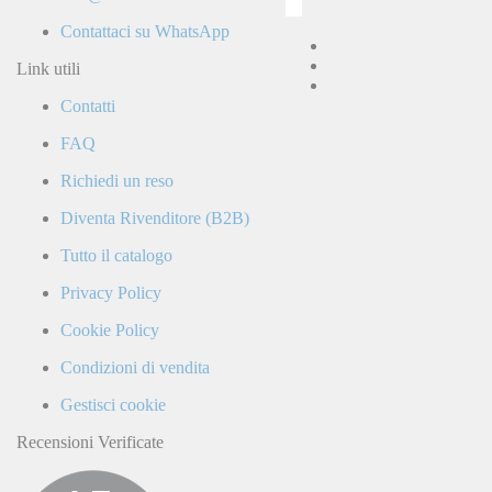
Ho
letto
Contattaci su WhatsApp
e
accetto
Link utili
la
Contatti
Politica
di
FAQ
Privacy
e
Richiedi un reso
confermo
di
Diventa Rivenditore (B2B)
ricevere
comunicazioni
Tutto il catalogo
commerciali
da
Privacy Policy
parte
di
Cookie Policy
LaCiclomoto
o
Condizioni di vendita
da
terze
Gestisci cookie
parti.
Recensioni Verificate