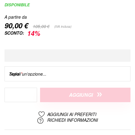
di
DISPONIBILE
immagini
A partire da
90,00 €
105,00 €
(IVA inclusa)
14%
SCONTO:
Taglia
AGGIUNGI
AGGIUNGI AI PREFERITI
RICHIEDI INFORMAZIONI