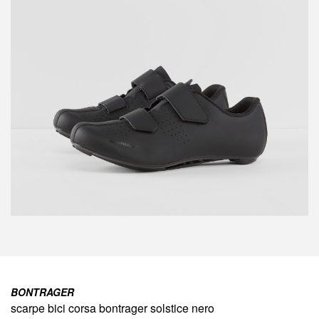
della
galleria
di
immagini
Vai
all'inizio
BONTRAGER
della
scarpe bici corsa bontrager solstice nero
galleria