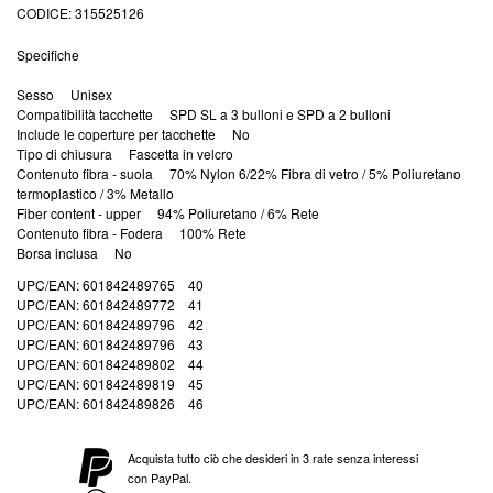
CODICE
315525126
Specifiche
Sesso Unisex
Compatibilità tacchette SPD SL a 3 bulloni e SPD a 2 bulloni
Include le coperture per tacchette No
Tipo di chiusura Fascetta in velcro
Contenuto fibra - suola 70% Nylon 6/22% Fibra di vetro / 5% Poliuretano
termoplastico / 3% Metallo
Fiber content - upper 94% Poliuretano / 6% Rete
Contenuto fibra - Fodera 100% Rete
Borsa inclusa No
UPC/EAN: 601842489765 40
UPC/EAN: 601842489772 41
UPC/EAN: 601842489796 42
UPC/EAN: 601842489796 43
UPC/EAN: 601842489802 44
UPC/EAN: 601842489819 45
UPC/EAN: 601842489826 46
Acquista tutto ciò che desideri in 3 rate senza interessi
con PayPal.