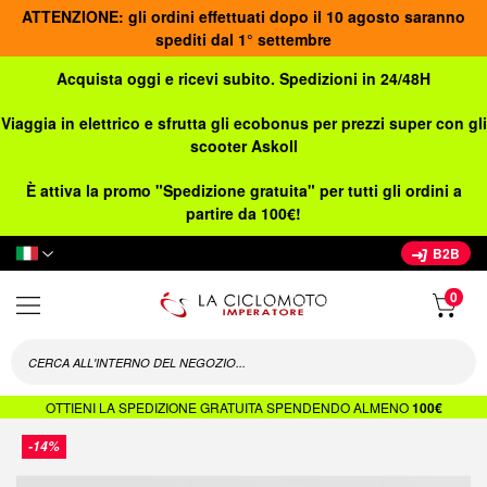
ATTENZIONE: gli ordini effettuati dopo il 10 agosto saranno
spediti dal 1° settembre
Acquista oggi e ricevi subito. Spedizioni in 24/48H
Viaggia in elettrico e sfrutta gli ecobonus per prezzi super con gli
scooter Askoll
È attiva la promo "Spedizione gratuita" per tutti gli ordini a
partire da 100€!
Lingua
B2B
OTTIENI LA SPEDIZIONE GRATUITA SPENDENDO ALMENO
100€
Vai
-14%
alla
fine