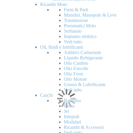
Ricambi Moto
Freni & Parti
Manubri, Manopole & Leve
Trasmissione
Pneumatici Moto
Serbatoio
Impianto elettrico
Vedi tutto
Oli, fluidi e lubrificanti
Additivi Carburante
Liquido Refrigerante
Olio Cambio
Olio Forcelle
Olio Freni
Olio Motore
Grasso & Lubrificante
Vedi tutto
Caschi
Bambino
Cross
Jet
Integrali
Modulari
Ricambi & Accessori
Vedi tutto