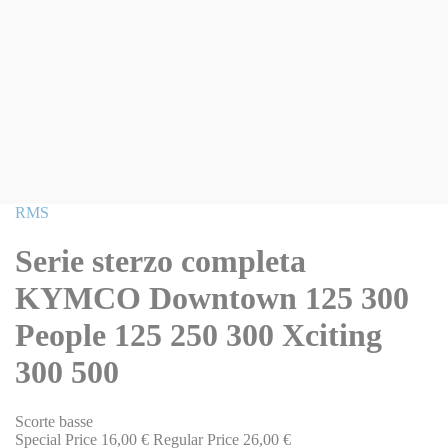
Vai
RMS
all'inizio
della
Serie sterzo completa
galleria
di
KYMCO Downtown 125 300
immagini
People 125 250 300 Xciting
300 500
Scorte basse
Special Price
16,00 €
Regular Price
26,00 €