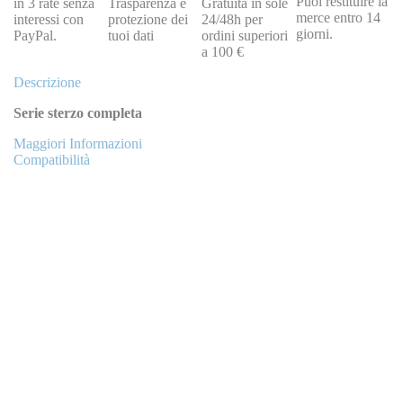
Puoi restituire la
in 3 rate senza
Trasparenza e
Gratuita in sole
merce entro 14
interessi con
protezione dei
24/48h per
giorni.
PayPal.
tuoi dati
ordini superiori
a 100 €
Descrizione
Serie sterzo completa
Maggiori Informazioni
Compatibilità