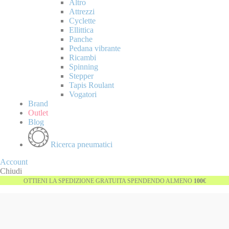
Altro
Attrezzi
Cyclette
Ellittica
Panche
Pedana vibrante
Ricambi
Spinning
Stepper
Tapis Roulant
Vogatori
Brand
Outlet
Blog
Ricerca pneumatici
Account
Chiudi
OTTIENI LA SPEDIZIONE GRATUITA SPENDENDO ALMENO
100€
Vai
-38%
alla
fine
della