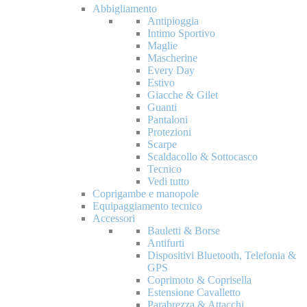
Abbigliamento
Antipioggia
Intimo Sportivo
Maglie
Mascherine
Every Day
Estivo
Giacche & Gilet
Guanti
Pantaloni
Protezioni
Scarpe
Scaldacollo & Sottocasco
Tecnico
Vedi tutto
Coprigambe e manopole
Equipaggiamento tecnico
Accessori
Bauletti & Borse
Antifurti
Dispositivi Bluetooth, Telefonia &
GPS
Coprimoto & Coprisella
Estensione Cavalletto
Parabrezza & Attacchi