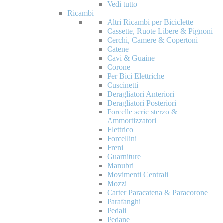
Vedi tutto
Ricambi
Altri Ricambi per Biciclette
Cassette, Ruote Libere & Pignoni
Cerchi, Camere & Copertoni
Catene
Cavi & Guaine
Corone
Per Bici Elettriche
Cuscinetti
Deragliatori Anteriori
Deragliatori Posteriori
Forcelle serie sterzo &
Ammortizzatori
Elettrico
Forcellini
Freni
Guarniture
Manubri
Movimenti Centrali
Mozzi
Carter Paracatena & Paracorone
Parafanghi
Pedali
Pedane