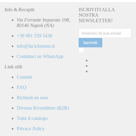
Info & Recapiti
ISCRIVITI ALLA
NOSTRA
Via Ferrante Imparato 198,
NEWSLETTER!
80146 Napoli (NA)
+39 081 559 3438
Iscriviti
info@laciclomoto.it
Ho
letto
Contattaci su WhatsApp
e
accetto
Link utili
la
Contatti
Politica
di
FAQ
Privacy
e
Richiedi un reso
confermo
di
Diventa Rivenditore (B2B)
ricevere
comunicazioni
Tutto il catalogo
commerciali
da
Privacy Policy
parte