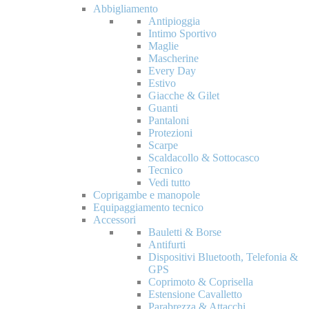
Abbigliamento
Antipioggia
Intimo Sportivo
Maglie
Mascherine
Every Day
Estivo
Giacche & Gilet
Guanti
Pantaloni
Protezioni
Scarpe
Scaldacollo & Sottocasco
Tecnico
Vedi tutto
Coprigambe e manopole
Equipaggiamento tecnico
Accessori
Bauletti & Borse
Antifurti
Dispositivi Bluetooth, Telefonia &
GPS
Coprimoto & Coprisella
Estensione Cavalletto
Parabrezza & Attacchi