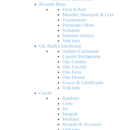
Ricambi Moto
Freni & Parti
Manubri, Manopole & Leve
Trasmissione
Pneumatici Moto
Serbatoio
Impianto elettrico
Vedi tutto
Oli, fluidi e lubrificanti
Additivi Carburante
Liquido Refrigerante
Olio Cambio
Olio Forcelle
Olio Freni
Olio Motore
Grasso & Lubrificante
Vedi tutto
Caschi
Bambino
Cross
Jet
Integrali
Modulari
Ricambi & Accessori
Vedi tutto