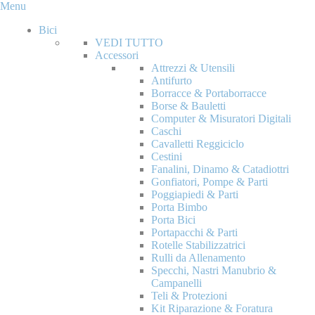
Menu
Bici
VEDI TUTTO
Accessori
Attrezzi & Utensili
Antifurto
Borracce & Portaborracce
Borse & Bauletti
Computer & Misuratori Digitali
Caschi
Cavalletti Reggiciclo
Cestini
Fanalini, Dinamo & Catadiottri
Gonfiatori, Pompe & Parti
Poggiapiedi & Parti
Porta Bimbo
Porta Bici
Portapacchi & Parti
Rotelle Stabilizzatrici
Rulli da Allenamento
Specchi, Nastri Manubrio &
Campanelli
Teli & Protezioni
Kit Riparazione & Foratura