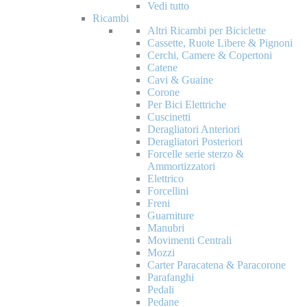
Vedi tutto
Ricambi
Altri Ricambi per Biciclette
Cassette, Ruote Libere & Pignoni
Cerchi, Camere & Copertoni
Catene
Cavi & Guaine
Corone
Per Bici Elettriche
Cuscinetti
Deragliatori Anteriori
Deragliatori Posteriori
Forcelle serie sterzo &
Ammortizzatori
Elettrico
Forcellini
Freni
Guarniture
Manubri
Movimenti Centrali
Mozzi
Carter Paracatena & Paracorone
Parafanghi
Pedali
Pedane