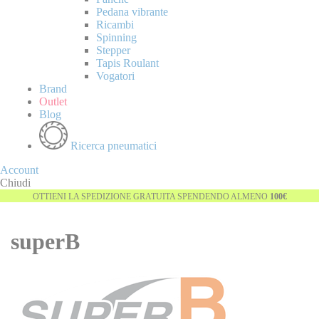
Pedana vibrante
Ricambi
Spinning
Stepper
Tapis Roulant
Vogatori
Brand
Outlet
Blog
Ricerca pneumatici
Account
Chiudi
OTTIENI LA SPEDIZIONE GRATUITA SPENDENDO ALMENO
100€
superB