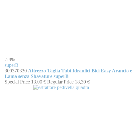
-29%
superB
309370330
Attrezzo Taglia Tubi Idraulici Bici Easy Arancio e
Lama senza Sbavature superB
Special Price
13,00 €
Regular Price
18,30 €