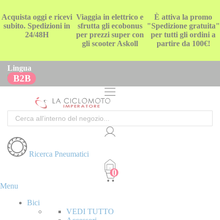
Acquista oggi e ricevi
Viaggia in elettrico e
È attiva la promo
subito. Spedizioni in
sfrutta gli ecobonus
"Spedizione gratuita"
24/48H
per prezzi super con
per tutti gli ordini a
gli scooter Askoll
partire da 100€!
Lingua
B2B
Cerca
Ricerca Pneumatici
Menu
Bici
VEDI TUTTO