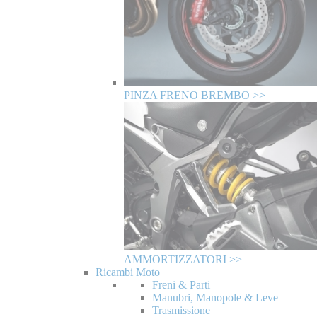
PINZA FRENO BREMBO >>
AMMORTIZZATORI >>
Ricambi Moto
Freni & Parti
Manubri, Manopole & Leve
Trasmissione