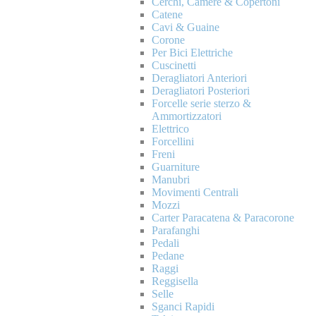
Cerchi, Camere & Copertoni
Catene
Cavi & Guaine
Corone
Per Bici Elettriche
Cuscinetti
Deragliatori Anteriori
Deragliatori Posteriori
Forcelle serie sterzo &
Ammortizzatori
Elettrico
Forcellini
Freni
Guarniture
Manubri
Movimenti Centrali
Mozzi
Carter Paracatena & Paracorone
Parafanghi
Pedali
Pedane
Raggi
Reggisella
Selle
Sganci Rapidi