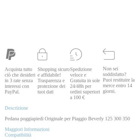
Non sei
Acquista tutto
Shopping sicuro
Spedizione
PIAGGIO
soddisfatto?
ciò che desideri
e affidabile!
veloce e
1R000616
0671R000616
Kit pedane sinistra e destra Piaggio
Puoi restituire la
in 3 rate senza
Trasparenza e
Gratuita in sole
BEVERLY 125 300 350 RST 2010 1R000616
merce entro 14
interessi con
protezione dei
24/48h per
Special Price
97,00 €
Regular Price
109,00 €
giorni.
PayPal.
tuoi dati
ordini superiori
a 100 €
Descrizione
Pedana poggiapiedi Originale per Piaggio Beverly 125 300 350
Maggiori Informazioni
Compatibilità