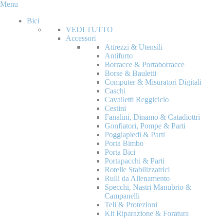
Menu
Bici
VEDI TUTTO
Accessori
Attrezzi & Utensili
Antifurto
Borracce & Portaborracce
Borse & Bauletti
Computer & Misuratori Digitali
Caschi
Cavalletti Reggiciclo
Cestini
Fanalini, Dinamo & Catadiottri
Gonfiatori, Pompe & Parti
Poggiapiedi & Parti
Porta Bimbo
Porta Bici
Portapacchi & Parti
Rotelle Stabilizzatrici
Rulli da Allenamento
Specchi, Nastri Manubrio &
Campanelli
Teli & Protezioni
Kit Riparazione & Foratura