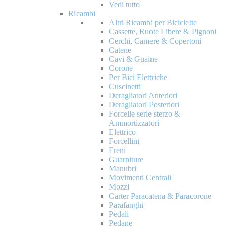
Vedi tutto
Ricambi
Altri Ricambi per Biciclette
Cassette, Ruote Libere & Pignoni
Cerchi, Camere & Copertoni
Catene
Cavi & Guaine
Corone
Per Bici Elettriche
Cuscinetti
Deragliatori Anteriori
Deragliatori Posteriori
Forcelle serie sterzo &
Ammortizzatori
Elettrico
Forcellini
Freni
Guarniture
Manubri
Movimenti Centrali
Mozzi
Carter Paracatena & Paracorone
Parafanghi
Pedali
Pedane