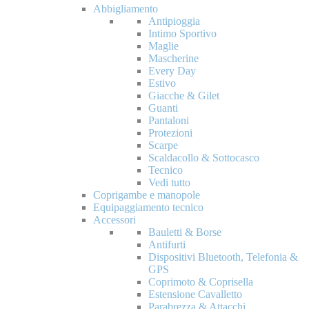
Abbigliamento
Antipioggia
Intimo Sportivo
Maglie
Mascherine
Every Day
Estivo
Giacche & Gilet
Guanti
Pantaloni
Protezioni
Scarpe
Scaldacollo & Sottocasco
Tecnico
Vedi tutto
Coprigambe e manopole
Equipaggiamento tecnico
Accessori
Bauletti & Borse
Antifurti
Dispositivi Bluetooth, Telefonia &
GPS
Coprimoto & Coprisella
Estensione Cavalletto
Parabrezza & Attacchi