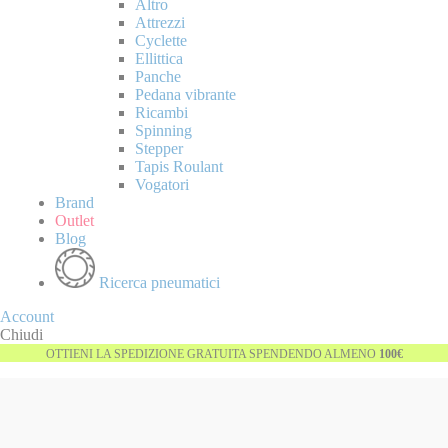
Altro
Attrezzi
Cyclette
Ellittica
Panche
Pedana vibrante
Ricambi
Spinning
Stepper
Tapis Roulant
Vogatori
Brand
Outlet
Blog
Ricerca pneumatici
Account
Chiudi
OTTIENI LA SPEDIZIONE GRATUITA SPENDENDO ALMENO
100€
Vai
Esaurito
alla
fine
della