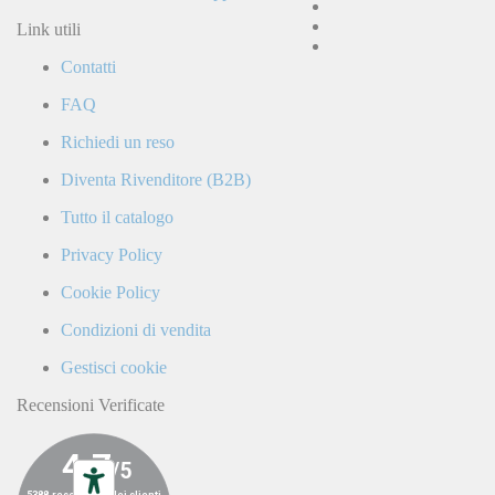
e
accetto
Link utili
la
Contatti
Politica
di
FAQ
Privacy
e
Richiedi un reso
confermo
di
Diventa Rivenditore (B2B)
ricevere
comunicazioni
Tutto il catalogo
commerciali
da
Privacy Policy
parte
di
Cookie Policy
LaCiclomoto
o
Condizioni di vendita
da
terze
Gestisci cookie
parti.
Recensioni Verificate