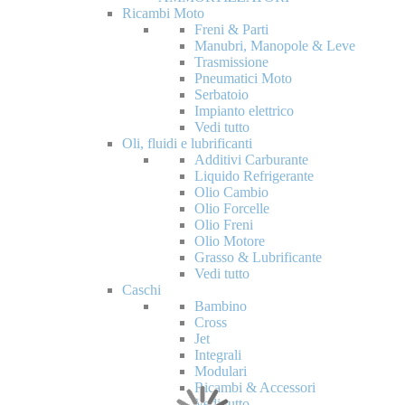
Ricambi Moto
Freni & Parti
Manubri, Manopole & Leve
Trasmissione
Pneumatici Moto
Serbatoio
Impianto elettrico
Vedi tutto
Oli, fluidi e lubrificanti
Additivi Carburante
Liquido Refrigerante
Olio Cambio
Olio Forcelle
Olio Freni
Olio Motore
Grasso & Lubrificante
Vedi tutto
Caschi
Bambino
Cross
Jet
Integrali
Modulari
Ricambi & Accessori
Vedi tutto