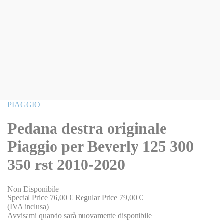
Vai
PIAGGIO
all'inizio
della
Pedana destra originale
galleria
di
Piaggio per Beverly 125 300
immagini
350 rst 2010-2020
Non Disponibile
Special Price
76,00 €
Regular Price
79,00 €
(IVA inclusa)
Avvisami quando sarà nuovamente disponibile