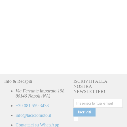
Info & Recapiti
ISCRIVITI ALLA
NOSTRA
PIAGGIO
Via Ferrante Imparato 198,
NEWSLETTER!
672624000C
067672624000C
Pedana poggiapiedi sinistra
80146 Napoli (NA)
Piaggio Beverly 125 300 350 RST 10-20 672624000C
Special Price
79,00 €
Regular Price
83,00 €
+39 081 559 3438
Iscriviti
info@laciclomoto.it
Ho
letto
Contattaci su WhatsApp