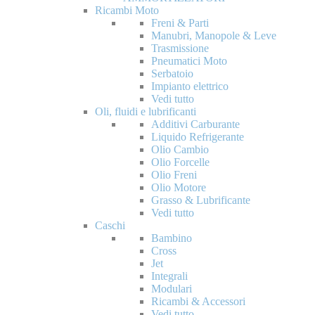
Ricambi Moto
Freni & Parti
Manubri, Manopole & Leve
Trasmissione
Pneumatici Moto
Serbatoio
Impianto elettrico
Vedi tutto
Oli, fluidi e lubrificanti
Additivi Carburante
Liquido Refrigerante
Olio Cambio
Olio Forcelle
Olio Freni
Olio Motore
Grasso & Lubrificante
Vedi tutto
Caschi
Bambino
Cross
Jet
Integrali
Modulari
Ricambi & Accessori
Vedi tutto