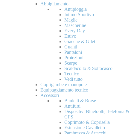
Abbigliamento
Antipioggia
Intimo Sportivo
Maglie
Mascherine
Every Day
Estivo
Giacche & Gilet
Guanti
Pantaloni
Protezioni
Scarpe
Scaldacollo & Sottocasco
Tecnico
Vedi tutto
Coprigambe e manopole
Equipaggiamento tecnico
Accessori
Bauletti & Borse
Antifurti
Dispositivi Bluetooth, Telefonia &
GPS
Coprimoto & Coprisella
Estensione Cavalletto
Parabrezza & Attacchi