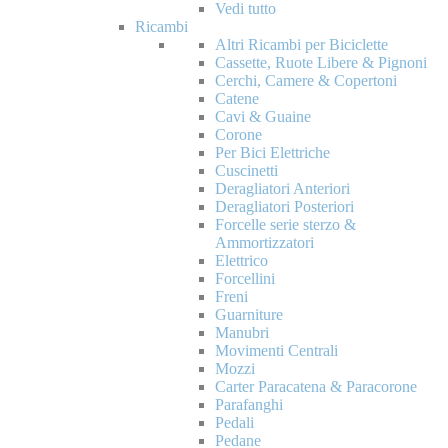
Vedi tutto
Ricambi
Altri Ricambi per Biciclette
Cassette, Ruote Libere & Pignoni
Cerchi, Camere & Copertoni
Catene
Cavi & Guaine
Corone
Per Bici Elettriche
Cuscinetti
Deragliatori Anteriori
Deragliatori Posteriori
Forcelle serie sterzo &
Ammortizzatori
Elettrico
Forcellini
Freni
Guarniture
Manubri
Movimenti Centrali
Mozzi
Carter Paracatena & Paracorone
Parafanghi
Pedali
Pedane