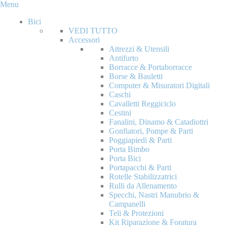
Menu
Bici
VEDI TUTTO
Accessori
Attrezzi & Utensili
Antifurto
Borracce & Portaborracce
Borse & Bauletti
Computer & Misuratori Digitali
Caschi
Cavalletti Reggiciclo
Cestini
Fanalini, Dinamo & Catadiottri
Gonfiatori, Pompe & Parti
Poggiapiedi & Parti
Porta Bimbo
Porta Bici
Portapacchi & Parti
Rotelle Stabilizzatrici
Rulli da Allenamento
Specchi, Nastri Manubrio &
Campanelli
Teli & Protezioni
Kit Riparazione & Foratura