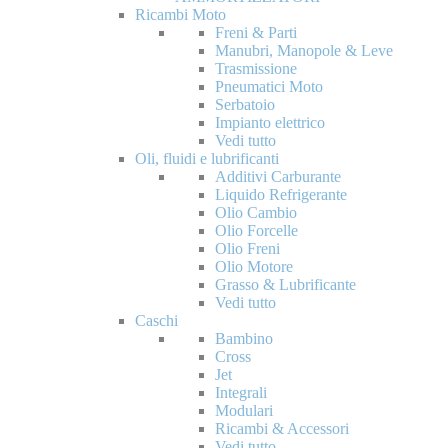
Ricambi Moto
Freni & Parti
Manubri, Manopole & Leve
Trasmissione
Pneumatici Moto
Serbatoio
Impianto elettrico
Vedi tutto
Oli, fluidi e lubrificanti
Additivi Carburante
Liquido Refrigerante
Olio Cambio
Olio Forcelle
Olio Freni
Olio Motore
Grasso & Lubrificante
Vedi tutto
Caschi
Bambino
Cross
Jet
Integrali
Modulari
Ricambi & Accessori
Vedi tutto