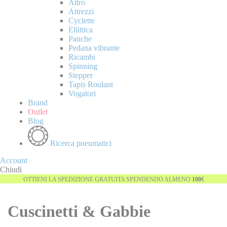
Altro
Attrezzi
Cyclette
Ellittica
Panche
Pedana vibrante
Ricambi
Spinning
Stepper
Tapis Roulant
Vogatori
Brand
Outlet
Blog
Ricerca pneumatici
Account
Chiudi
OTTIENI LA SPEDIZIONE GRATUITA SPENDENDO ALMENO
100€
Cuscinetti & Gabbie