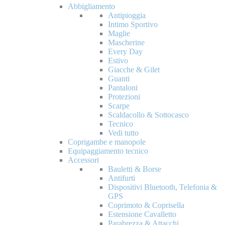
Abbigliamento
Antipioggia
Intimo Sportivo
Maglie
Mascherine
Every Day
Estivo
Giacche & Gilet
Guanti
Pantaloni
Protezioni
Scarpe
Scaldacollo & Sottocasco
Tecnico
Vedi tutto
Coprigambe e manopole
Equipaggiamento tecnico
Accessori
Bauletti & Borse
Antifurti
Dispositivi Bluetooth, Telefonia &
GPS
Coprimoto & Coprisella
Estensione Cavalletto
Parabrezza & Attacchi