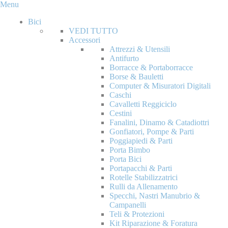
Menu
Bici
VEDI TUTTO
Accessori
Attrezzi & Utensili
Antifurto
Borracce & Portaborracce
Borse & Bauletti
Computer & Misuratori Digitali
Caschi
Cavalletti Reggiciclo
Cestini
Fanalini, Dinamo & Catadiottri
Gonfiatori, Pompe & Parti
Poggiapiedi & Parti
Porta Bimbo
Porta Bici
Portapacchi & Parti
Rotelle Stabilizzatrici
Rulli da Allenamento
Specchi, Nastri Manubrio &
Campanelli
Teli & Protezioni
Kit Riparazione & Foratura