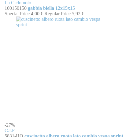
La Ciclomoto
100150150
gabbia biella 12x15x15
Special Price
4,00 €
Regular Price
5,92 €
-27%
C.I.F.
5831-HQ
cuscinetto albero ruota lato cambio vespa sprint