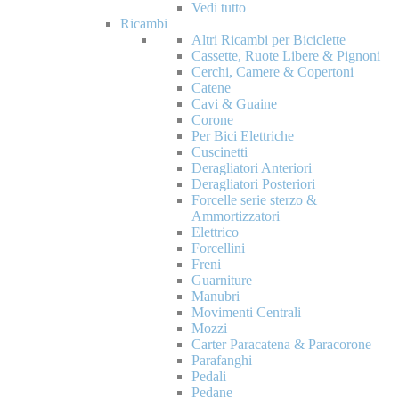
Vedi tutto
Ricambi
Altri Ricambi per Biciclette
Cassette, Ruote Libere & Pignoni
Cerchi, Camere & Copertoni
Catene
Cavi & Guaine
Corone
Per Bici Elettriche
Cuscinetti
Deragliatori Anteriori
Deragliatori Posteriori
Forcelle serie sterzo &
Ammortizzatori
Elettrico
Forcellini
Freni
Guarniture
Manubri
Movimenti Centrali
Mozzi
Carter Paracatena & Paracorone
Parafanghi
Pedali
Pedane