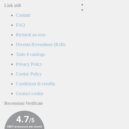
accetto
Link utili
la
Contatti
Politica
di
FAQ
Privacy
e
Richiedi un reso
confermo
di
Diventa Rivenditore (B2B)
ricevere
comunicazioni
Tutto il catalogo
commerciali
da
Privacy Policy
parte
di
Cookie Policy
LaCiclomoto
o
Condizioni di vendita
da
terze
Gestisci cookie
parti.
Recensioni Verificate