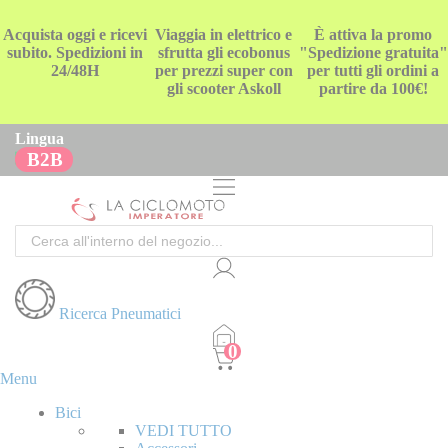
Acquista oggi e ricevi
Viaggia in elettrico e
È attiva la promo
subito. Spedizioni in
sfrutta gli ecobonus
"Spedizione gratuita"
24/48H
per prezzi super con
per tutti gli ordini a
gli scooter Askoll
partire da 100€!
Lingua
B2B
Cerca
Ricerca Pneumatici
Menu
Bici
VEDI TUTTO