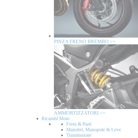
PINZA FRENO BREMBO >>
AMMORTIZZATORI >>
Ricambi Moto
Freni & Parti
Manubri, Manopole & Leve
Trasmissione