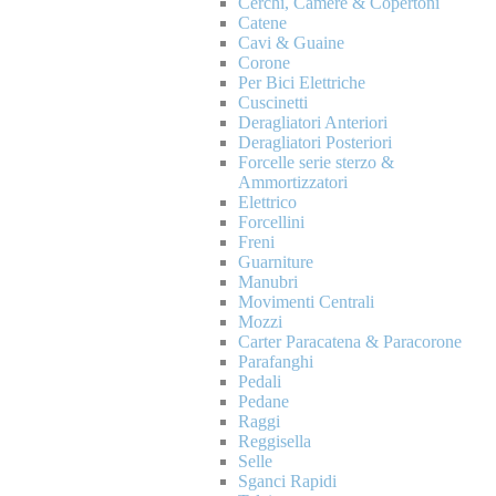
Cerchi, Camere & Copertoni
Catene
Cavi & Guaine
Corone
Per Bici Elettriche
Cuscinetti
Deragliatori Anteriori
Deragliatori Posteriori
Forcelle serie sterzo &
Ammortizzatori
Elettrico
Forcellini
Freni
Guarniture
Manubri
Movimenti Centrali
Mozzi
Carter Paracatena & Paracorone
Parafanghi
Pedali
Pedane
Raggi
Reggisella
Selle
Sganci Rapidi