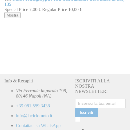
135
Special Price
7,00 €
Regular Price
10,00 €
Mostra
Info & Recapiti
ISCRIVITI ALLA
NOSTRA
Via Ferrante Imparato 198,
NEWSLETTER!
80146 Napoli (NA)
+39 081 559 3438
Iscriviti
info@laciclomoto.it
Ho
letto
Contattaci su WhatsApp
e