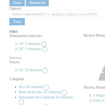
Trova
Reimposta
Oppure:
Trova
Filtri
Ricerca Pneum
Dimensione ruota bici
14"
3
elementi
26"
1
elemento
Inferiore
Nuovo
No
33
elementi
Categoria
Bici
20
elementi
Ricerca Pneum
Moto & Scooter
32
elementi
4 Stagi
Pneumatici & Copertoni
16
elementi
Estivi
6