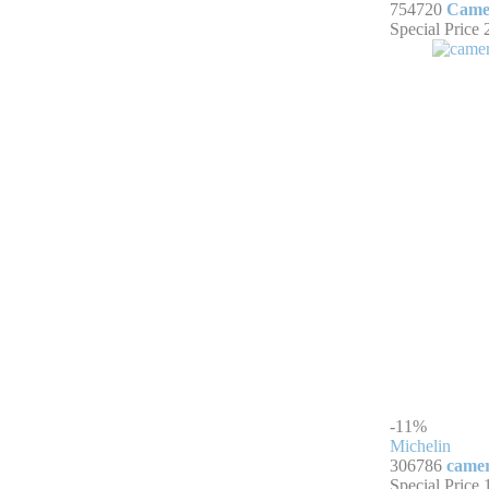
754720
Camer
Special Price
-11%
Michelin
306786
camer
Special Price