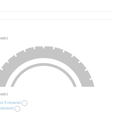
atici
atici
oni
9
elementi
elementi