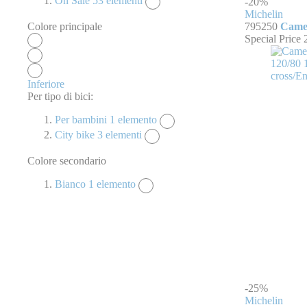
On Sale
53
elementi
-20%
Michelin
Colore principale
795250
Camer
Special Price
Inferiore
Per tipo di bici:
Per bambini
1
elemento
City bike
3
elementi
Colore secondario
Bianco
1
elemento
-25%
Michelin