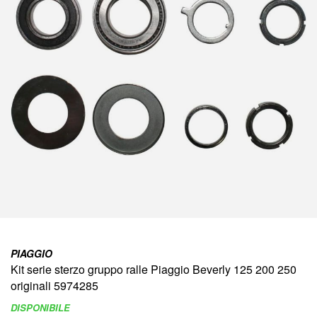
immagini
Vai
all'inizio
PIAGGIO
della
Kit serie sterzo gruppo ralle Piaggio Beverly 125 200 250
galleria
di
originali 5974285
immagini
DISPONIBILE