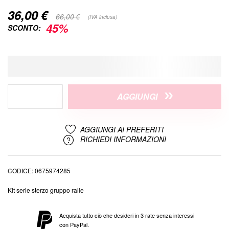
36,00 €
Special
66,00 €
(IVA inclusa)
Price
45%
SCONTO:
AGGIUNGI
AGGIUNGI AI PREFERITI
RICHIEDI INFORMAZIONI
CODICE
0675974285
Kit serie sterzo gruppo ralle
Acquista tutto ciò che desideri in 3 rate senza interessi
con PayPal.