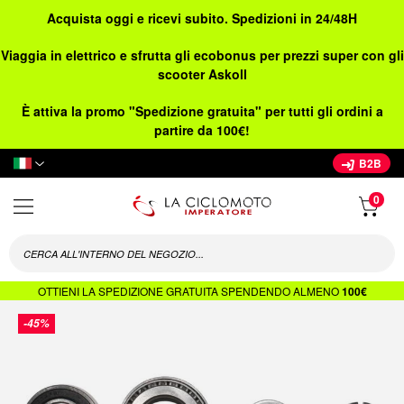
Acquista oggi e ricevi subito. Spedizioni in 24/48H
Viaggia in elettrico e sfrutta gli ecobonus per prezzi super con gli
scooter Askoll
È attiva la promo "Spedizione gratuita" per tutti gli ordini a
partire da 100€!
Lingua
B2B
OTTIENI LA SPEDIZIONE GRATUITA SPENDENDO ALMENO
100€
Vai
-45%
alla
fine
della
galleria
di