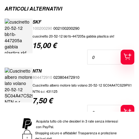
ARTICOLI ALTERNATIVI
SKF
100200290
002100200290
cuscinetto 20-52-12 bb1b-447205a gabbia plastica skf
15,00 €
Special
Price
NTN
804472910
023804472910
Cuscinetto albero motore lato volano 20-52-12 SC04A47CS29PX1
NTN o.r. 431125
7,50 €
Special
Price
Acquista tutto ciò che desideri in 3 rate senza interessi
con PayPal.
Shopping sicuro e affidabile! Trasparenza e protezione
dei tuoi dati