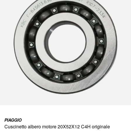
della
galleria
di
immagini
Vai
all'inizio
PIAGGIO
della
Cuscinetto albero motore 20X52X12 C4H originale
galleria