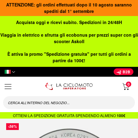
ATTENZIONE: gli ordini effettuati dopo il 10 agosto saranno
spediti dal 1° settembre
Acquista oggi e ricevi subito. Spedizioni in 24/48H
Viaggia in elettrico e sfrutta gli ecobonus per prezzi super con gli
scooter Askoll
È attiva la promo "Spedizione gratuita" per tutti gli ordini a
partire da 100€!
Lingua
B2B
OTTIENI LA SPEDIZIONE GRATUITA SPENDENDO ALMENO
100€
Vai
-56%
alla
fine