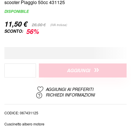
di
scooter Piaggio 50cc 431125
immagini
DISPONIBILE
11,50 €
Special
26,00 €
(IVA inclusa)
Price
56%
SCONTO:
AGGIUNGI
AGGIUNGI AI PREFERITI
RICHIEDI INFORMAZIONI
CODICE
067431125
Cuscinetto albero motore