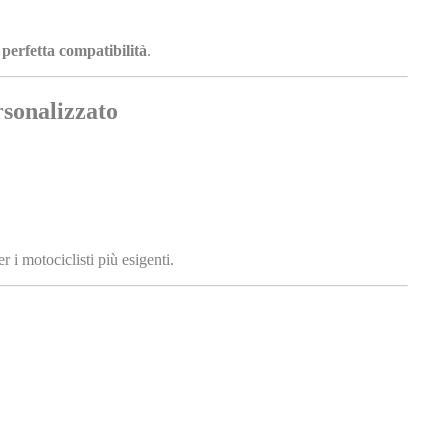
e perfetta compatibilità
.
rsonalizzato
r i motociclisti più esigenti.