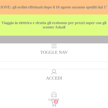
E: gli ordini effettuati dopo il 10 agosto saranno spediti dal 1°
Viaggia in elettrico e sfrutta gli ecobonus per prezzi super con gli
scooter Askoll
TOGGLE NAV
ACCEDI
GARAGE