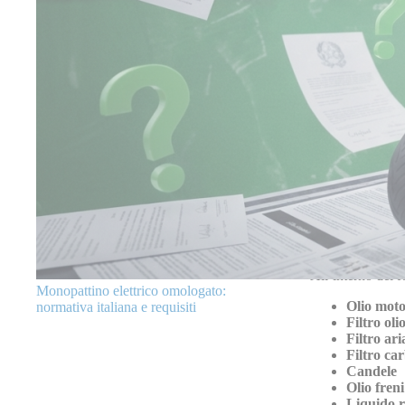
Kit Tagli
Noi de
La Cicl
Compila i
Seleziona 
Scegli i
c
Invia la ri
Riceverai
Un servizio semp
Component
All’interno del 
Monopattino elettrico omologato:
Olio moto
normativa italiana e requisiti
Filtro oli
Filtro ari
Filtro ca
Candele
Olio freni
Liquido r