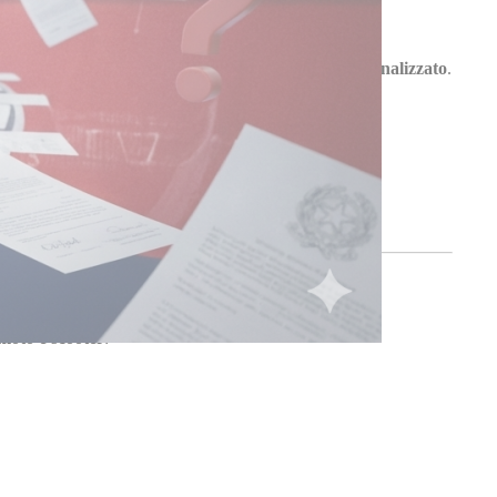
r richiedere il tuo
kit tagliando moto e scooter personalizzato
.
io
.
moto e scooter
: