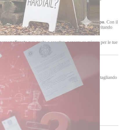
e
affidabilità, sicurezza e prestazioni costanti nel tempo
. Con il
o i componenti realmente necessari per il tuo veicolo, evitando
personalizzato per moto o scooter
, pensato su misura per le tue
ensabili per la manutenzione periodica del veicolo. Un tagliando
alla tua
moto o al tuo scooter
.