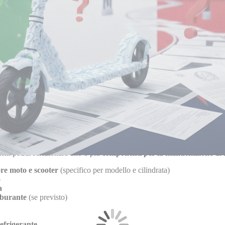
ando Personalizzato: Come Funziona
omoto
pensiamo alle tue esigenze e abbiamo creato un
form dedicato
pe
l form indicando
marca, modello e cilindrata
del tuo veicolo
se si tratta di
moto o scooter
omponenti del kit
di cui hai bisogno
chiesta
 un
link al prodotto dedicato
, pronto per l’acquisto
lice e veloce, pensato per offrirti
precisione, compatibilità e risparm
i Disponibili nel Kit Tagliando
form potrai selezionare uno o più
componenti per la manutenzione di 
re moto e scooter
(specifico per modello e cilindrata)
o
a
rburante
(se previsto)
efrigerante