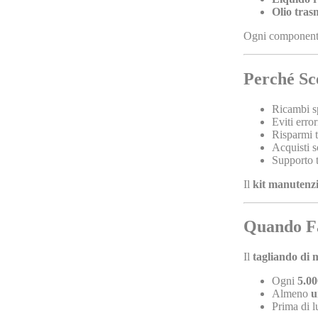
Olio tras
Ogni componente 
Perché Sc
Ricambi s
Eviti error
Risparmi 
Acquisti s
Supporto 
Il
kit manutenzi
Quando Fa
Il
tagliando di 
Ogni
5.0
Almeno
u
Prima di l