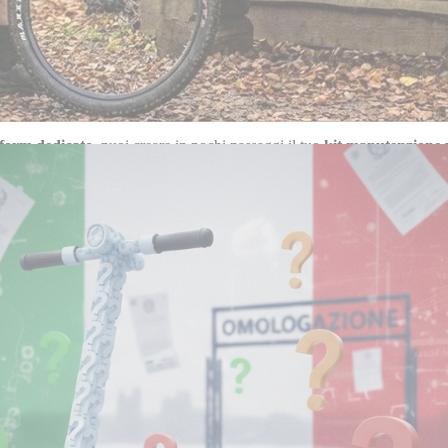
er il Tuo Veicolo
liando di moto e scooter
in modo corretto è fondamentale per garantir
Moto e Scooter Personalizzato
de
La Ciclomoto
, puoi selezionare sol
e assicurando la massima compatibilità.
form dedicato
, puoi creare in pochi passaggi il tuo
kit manutenzione 
Kit Tagliando Moto e Scooter
 moto e scooter
è un insieme di
ricambi e materiali di consumo
indisp
 di:
il motore efficiente e affidabile
sura e consumi
guasti improvvisi
una guida sicura ogni giorno
e
personalizzabile
de La Ciclomoto acquisti solo ciò che serve davvero 