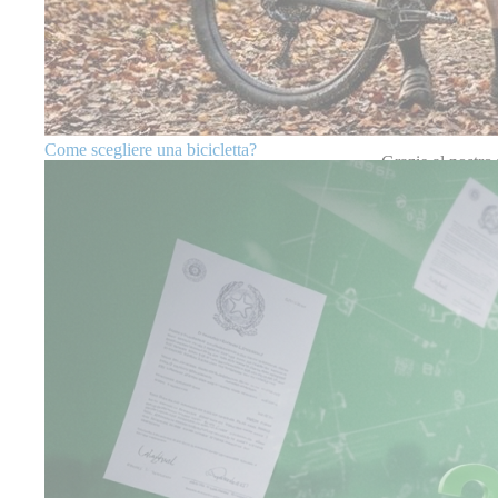
Giusti p
Effettuare il
tag
Kit Tagliando 
acquisti inutili 
Come scegliere una bicicletta?
Grazie al nostro
esigenze.
Cos’è un 
Il
kit tagliando
regolare permette
Mantenere 
Ridurre u
Prevenire 
Garantire 
Con la soluzion