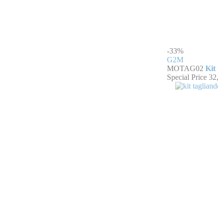
-33%
G2M
MOTAG02
Kit 
Special Price
32