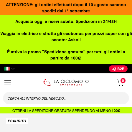
ATTENZIONE: gli ordini effettuati dopo il 10 agosto saranno
spediti dal 1° settembre
Acquista oggi e ricevi subito. Spedizioni in 24/48H
Viaggia in elettrico e sfrutta gli ecobonus per prezzi super con gli
scooter Askoll
È attiva la promo "Spedizione gratuita" per tutti gli ordini a
partire da 100€!
Lingua
B2B
OTTIENI LA SPEDIZIONE GRATUITA SPENDENDO ALMENO
100€
Vai
ESAURITO
alla
fine