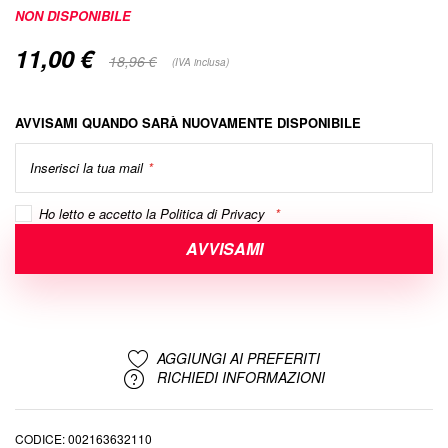
di
NON DISPONIBILE
immagini
11,00 €
Special
18,96 €
(IVA inclusa)
Price
AVVISAMI QUANDO SARÀ NUOVAMENTE DISPONIBILE
Inserisci la tua mail
Ho letto e accetto la
Politica di Privacy
AVVISAMI
AGGIUNGI AI PREFERITI
RICHIEDI INFORMAZIONI
CODICE
002163632110