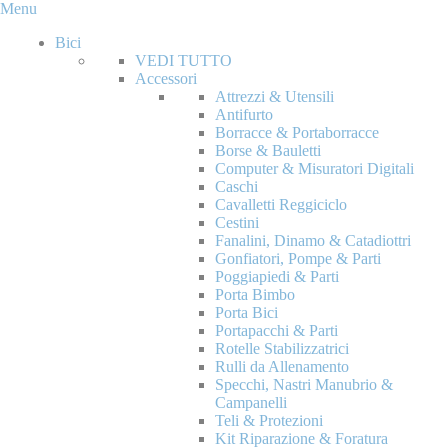
Menu
Bici
VEDI TUTTO
Accessori
Attrezzi & Utensili
Antifurto
Borracce & Portaborracce
Borse & Bauletti
Computer & Misuratori Digitali
Caschi
Cavalletti Reggiciclo
Cestini
Fanalini, Dinamo & Catadiottri
Gonfiatori, Pompe & Parti
Poggiapiedi & Parti
Porta Bimbo
Porta Bici
Portapacchi & Parti
Rotelle Stabilizzatrici
Rulli da Allenamento
Specchi, Nastri Manubrio &
Campanelli
Teli & Protezioni
Kit Riparazione & Foratura