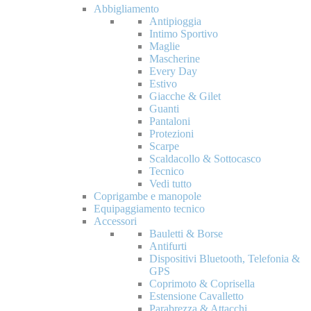
Abbigliamento
Antipioggia
Intimo Sportivo
Maglie
Mascherine
Every Day
Estivo
Giacche & Gilet
Guanti
Pantaloni
Protezioni
Scarpe
Scaldacollo & Sottocasco
Tecnico
Vedi tutto
Coprigambe e manopole
Equipaggiamento tecnico
Accessori
Bauletti & Borse
Antifurti
Dispositivi Bluetooth, Telefonia &
GPS
Coprimoto & Coprisella
Estensione Cavalletto
Parabrezza & Attacchi