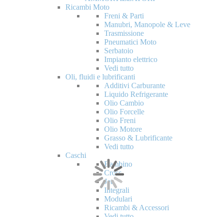
Ricambi Moto
Freni & Parti
Manubri, Manopole & Leve
Trasmissione
Pneumatici Moto
Serbatoio
Impianto elettrico
Vedi tutto
Oli, fluidi e lubrificanti
Additivi Carburante
Liquido Refrigerante
Olio Cambio
Olio Forcelle
Olio Freni
Olio Motore
Grasso & Lubrificante
Vedi tutto
Caschi
Bambino
Cross
Jet
Integrali
Modulari
Ricambi & Accessori
Vedi tutto