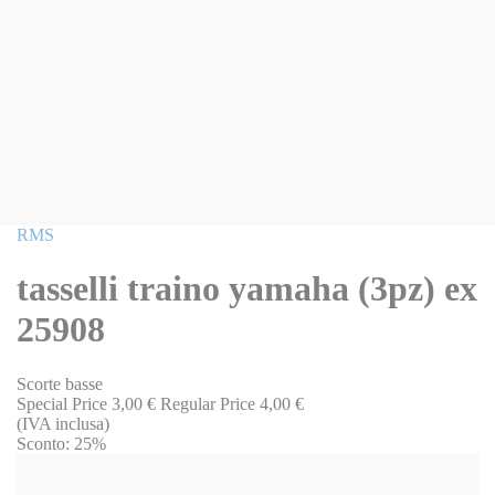
Vai
RMS
all'inizio
della
tasselli traino yamaha (3pz) ex
galleria
di
25908
immagini
Scorte basse
Special Price
3,00 €
Regular Price
4,00 €
(IVA inclusa)
Sconto:
25%