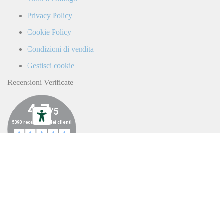
commerciali
da
Privacy Policy
parte
di
Cookie Policy
LaCiclomoto
o
Condizioni di vendita
da
terze
Gestisci cookie
parti.
Recensioni Verificate
ALL RIGHTS RESERVED ©LA
CICLOMOTO 2023
|
P.IVA
04787350638
|
CREDITS