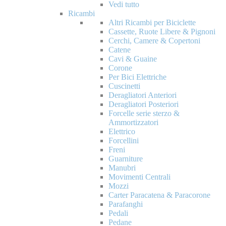
Vedi tutto
Ricambi
Altri Ricambi per Biciclette
Cassette, Ruote Libere & Pignoni
Cerchi, Camere & Copertoni
Catene
Cavi & Guaine
Corone
Per Bici Elettriche
Cuscinetti
Deragliatori Anteriori
Deragliatori Posteriori
Forcelle serie sterzo &
Ammortizzatori
Elettrico
Forcellini
Freni
Guarniture
Manubri
Movimenti Centrali
Mozzi
Carter Paracatena & Paracorone
Parafanghi
Pedali
Pedane