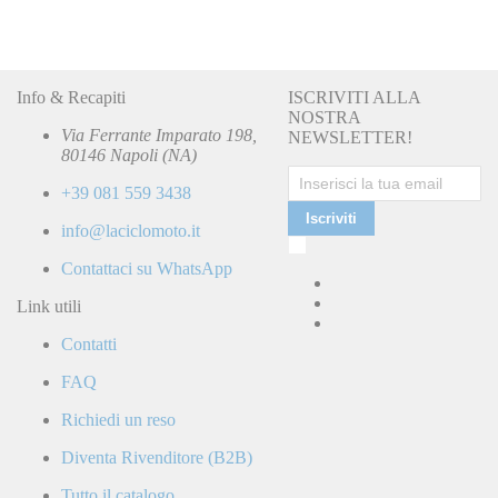
Info & Recapiti
ISCRIVITI ALLA
NOSTRA
Via Ferrante Imparato 198,
NEWSLETTER!
80146 Napoli (NA)
+39 081 559 3438
Iscriviti
info@laciclomoto.it
Ho
letto
Contattaci su WhatsApp
e
accetto
Link utili
la
Contatti
Politica
di
FAQ
Privacy
e
Richiedi un reso
confermo
di
Diventa Rivenditore (B2B)
ricevere
comunicazioni
Tutto il catalogo