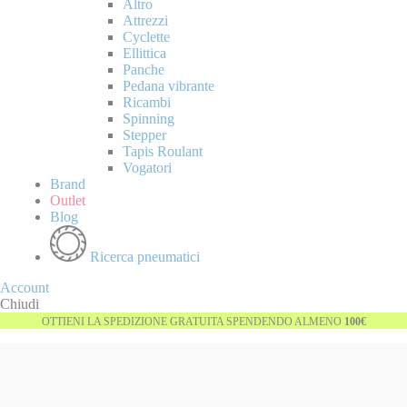
Altro
Attrezzi
Cyclette
Ellittica
Panche
Pedana vibrante
Ricambi
Spinning
Stepper
Tapis Roulant
Vogatori
Brand
Outlet
Blog
Ricerca pneumatici
Account
Chiudi
OTTIENI LA SPEDIZIONE GRATUITA SPENDENDO ALMENO
100€
Vai
-25%
alla
fine
della