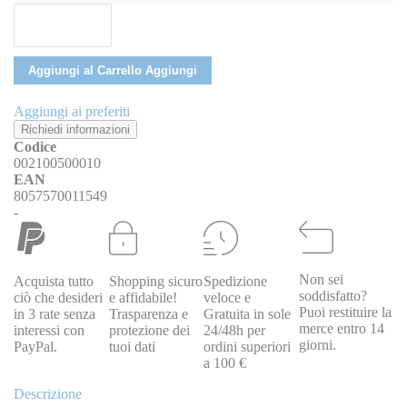
Aggiungi al Carrello
Aggiungi
Aggiungi ai preferiti
Richiedi informazioni
Codice
002100500010
EAN
8057570011549
-
Non sei
Acquista tutto
Shopping sicuro
Spedizione
soddisfatto?
ciò che desideri
e affidabile!
veloce e
Puoi restituire la
in 3 rate senza
Trasparenza e
Gratuita in sole
merce entro 14
interessi con
protezione dei
24/48h per
giorni.
PayPal.
tuoi dati
ordini superiori
a 100 €
Descrizione