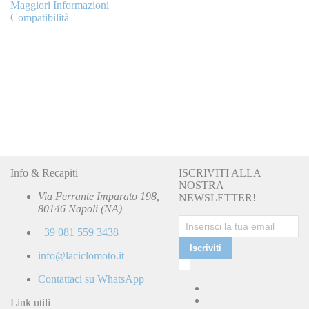
Maggiori Informazioni
Compatibilità
Info & Recapiti
ISCRIVITI ALLA
NOSTRA
TECNIUM
Via Ferrante Imparato 198,
NEWSLETTER!
93088
13893088
statore ape 50 fl vespa hp 50 (5 fili) 199500
80146 Napoli (NA)
Special Price
52,00 €
Regular Price
65,00 €
Non Disponibile
+39 081 559 3438
Iscriviti
info@laciclomoto.it
Ho
letto
Contattaci su WhatsApp
e
accetto
Link utili