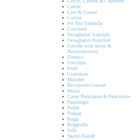
Cerchi, Camere & Copertoni
Catene
Cavi & Guaine
Corone
Per Bici Elettriche
Cuscinetti
Deragliatori Anteriori
Deragliatori Posteriori
Forcelle serie sterzo &
Ammortizzatori
Elettrico
Forcellini
Freni
Guarniture
Manubri
Movimenti Centrali
Mozzi
Carter Paracatena & Paracorone
Parafanghi
Pedali
Pedane
Raggi
Reggisella
Selle
Sganci Rapidi