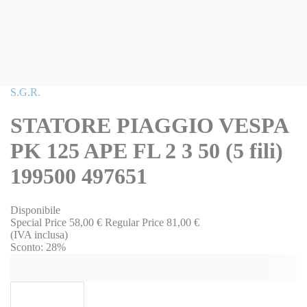
Vai
S.G.R.
all'inizio
della
STATORE PIAGGIO VESPA
galleria
di
PK 125 APE FL 2 3 50 (5 fili)
immagini
199500 497651
Disponibile
Special Price
58,00 €
Regular Price
81,00 €
(IVA inclusa)
Sconto:
28%