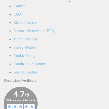
la
Contatti
Politica
di
FAQ
Privacy
e
Richiedi un reso
confermo
di
Diventa Rivenditore (B2B)
ricevere
comunicazioni
Tutto il catalogo
commerciali
da
Privacy Policy
parte
di
Cookie Policy
LaCiclomoto
o
Condizioni di vendita
C.I.F.
da
9161
1769161
statore ape 50 fl vespa hp 50 (5 fili) 199500
terze
Gestisci cookie
Special Price
55,00 €
Regular Price
84,00 €
parti.
Non Disponibile
Recensioni Verificate