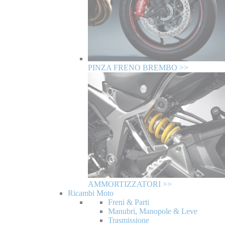
PINZA FRENO BREMBO >>
AMMORTIZZATORI >>
Ricambi Moto
Freni & Parti
Manubri, Manopole & Leve
Trasmissione