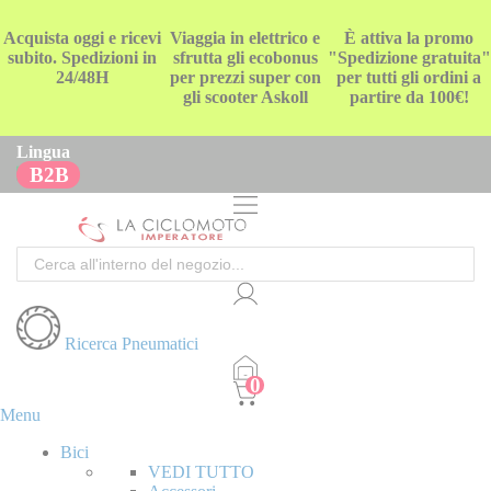
Acquista oggi e ricevi
Viaggia in elettrico e
È attiva la promo
subito. Spedizioni in
sfrutta gli ecobonus
"Spedizione gratuita"
24/48H
per prezzi super con
per tutti gli ordini a
gli scooter Askoll
partire da 100€!
Lingua
B2B
Cerca
Ricerca Pneumatici
Menu
Bici
VEDI TUTTO