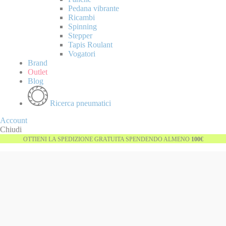
Pedana vibrante
Ricambi
Spinning
Stepper
Tapis Roulant
Vogatori
Brand
Outlet
Blog
Ricerca pneumatici
Account
Chiudi
OTTIENI LA SPEDIZIONE GRATUITA SPENDENDO ALMENO
100€
Vai
-28%
alla
fine
della
galleria
di
immagini