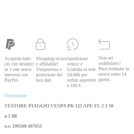
Non sei
Acquista tutto
Shopping sicuro
Spedizione
PIAGGIO
soddisfatto?
ciò che desideri
e affidabile!
veloce e
497651
067497651
Statore Completo Originale Piaggio Ape
Puoi restituire la
in 3 rate senza
Trasparenza e
Gratuita in sole
50 Fl Fl2 Europa Vespa Pk 125
merce entro 14
interessi con
protezione dei
24/48h per
Special Price
85,00 €
Regular Price
172,00 €
giorni.
PayPal.
tuoi dati
ordini superiori
a 100 €
Descrizione
STATORE PIAGGIO VESPA PK 125 APE FL 2 3 50
a 5 fili
o.r. 199500 497651