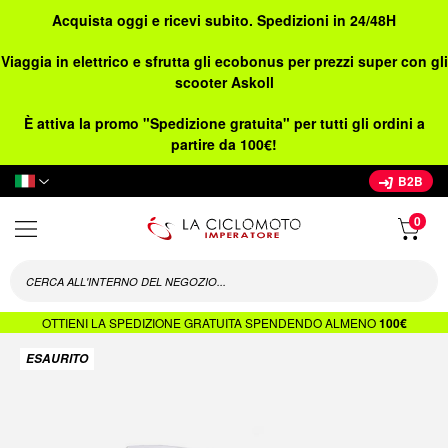
Acquista oggi e ricevi subito. Spedizioni in 24/48H
Viaggia in elettrico e sfrutta gli ecobonus per prezzi super con gli
scooter Askoll
È attiva la promo "Spedizione gratuita" per tutti gli ordini a
partire da 100€!
Lingua
B2B
OTTIENI LA SPEDIZIONE GRATUITA SPENDENDO ALMENO
100€
Vai
ESAURITO
alla
fine
della
galleria
di