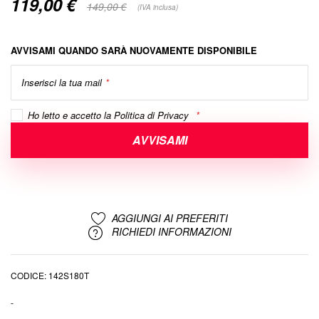
119,00 €
Special
149,00 €
(IVA inclusa)
Price
AVVISAMI QUANDO SARÀ NUOVAMENTE DISPONIBILE
Inserisci la tua mail
Ho letto e accetto la
Politica di Privacy
AVVISAMI
AGGIUNGI AI PREFERITI
RICHIEDI INFORMAZIONI
CODICE
142S180T
-