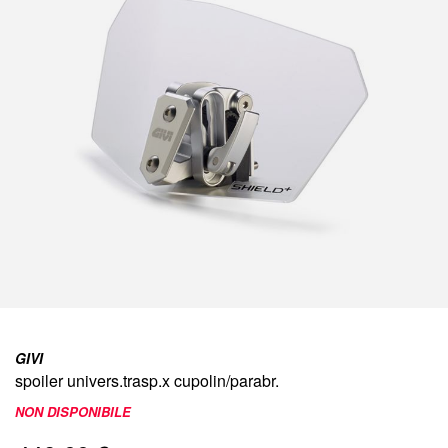
immagini
Vai
all'inizio
GIVI
della
spoiler univers.trasp.x cupolin/parabr.
galleria
di
NON DISPONIBILE
immagini