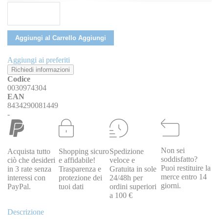
Aggiungi al Carrello
Aggiungi
Aggiungi ai preferiti
Richiedi informazioni
Codice
0030974304
EAN
8434290081449
-
Non sei
Acquista tutto
Shopping sicuro
Spedizione
soddisfatto?
ciò che desideri
e affidabile!
veloce e
Puoi restituire la
in 3 rate senza
Trasparenza e
Gratuita in sole
merce entro 14
interessi con
protezione dei
24/48h per
giorni.
PayPal.
tuoi dati
ordini superiori
a 100 €
Descrizione