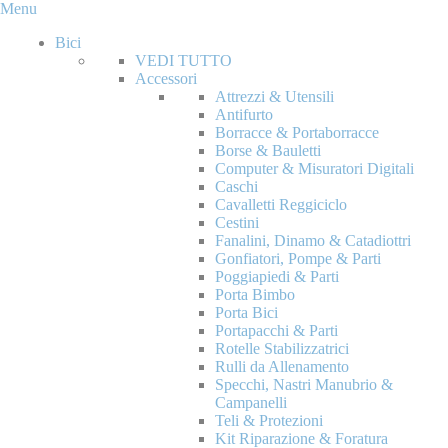
Menu
Bici
VEDI TUTTO
Accessori
Attrezzi & Utensili
Antifurto
Borracce & Portaborracce
Borse & Bauletti
Computer & Misuratori Digitali
Caschi
Cavalletti Reggiciclo
Cestini
Fanalini, Dinamo & Catadiottri
Gonfiatori, Pompe & Parti
Poggiapiedi & Parti
Porta Bimbo
Porta Bici
Portapacchi & Parti
Rotelle Stabilizzatrici
Rulli da Allenamento
Specchi, Nastri Manubrio &
Campanelli
Teli & Protezioni
Kit Riparazione & Foratura