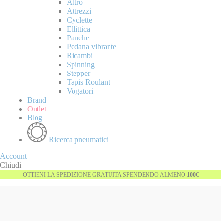
Altro
Attrezzi
Cyclette
Ellittica
Panche
Pedana vibrante
Ricambi
Spinning
Stepper
Tapis Roulant
Vogatori
Brand
Outlet
Blog
Ricerca pneumatici
Account
Chiudi
OTTIENI LA SPEDIZIONE GRATUITA SPENDENDO ALMENO
100€
Vai
-26%
alla
fine
della