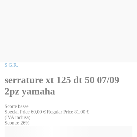
Vai
S.G.R.
all'inizio
della
serrature xt 125 dt 50 07/09
galleria
di
2pz yamaha
immagini
Scorte basse
Special Price
60,00 €
Regular Price
81,00 €
(IVA inclusa)
Sconto:
26%