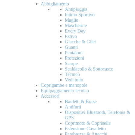
Abbigliamento
Antipioggia
Intimo Sportivo
Maglie
Mascherine
Every Day
Estivo
Giacche & Gilet
Guanti
Pantaloni
Protezioni
Scarpe
Scaldacollo & Sottocasco
Tecnico
Vedi tutto
Coprigambe e manopole
Equipaggiamento tecnico
Accessori
Bauletti & Borse
Antifurti
Dispositivi Bluetooth, Telefonia &
GPS
Coprimoto & Coprisella
Estensione Cavalletto
Parabrezza & Attacchi