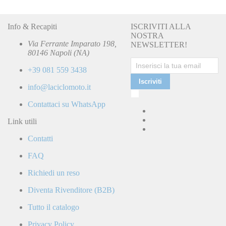
Info & Recapiti
ISCRIVITI ALLA
NOSTRA
Via Ferrante Imparato 198,
NEWSLETTER!
80146 Napoli (NA)
+39 081 559 3438
Iscriviti
info@laciclomoto.it
Ho
letto
Contattaci su WhatsApp
e
accetto
Link utili
la
Contatti
Politica
di
FAQ
Privacy
e
Richiedi un reso
confermo
di
Diventa Rivenditore (B2B)
ricevere
comunicazioni
Tutto il catalogo
commerciali
da
Privacy Policy