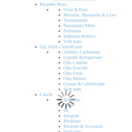
Ricambi Moto
Freni & Parti
Manubri, Manopole & Leve
Trasmissione
Pneumatici Moto
Serbatoio
Impianto elettrico
Vedi tutto
Oli, fluidi e lubrificanti
Additivi Carburante
Liquido Refrigerante
Olio Cambio
Olio Forcelle
Olio Freni
Olio Motore
Grasso & Lubrificante
Vedi tutto
Caschi
Bambino
Cross
Jet
Integrali
Modulari
Ricambi & Accessori
Vedi tutto