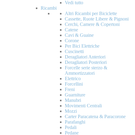
Vedi tutto
Ricambi
Altri Ricambi per Biciclette
Cassette, Ruote Libere & Pignoni
Cerchi, Camere & Copertoni
Catene
Cavi & Guaine
Corone
Per Bici Elettriche
Cuscinetti
Deragliatori Anteriori
Deragliatori Posteriori
Forcelle serie sterzo &
Ammortizzatori
Elettrico
Forcellini
Freni
Guarniture
Manubri
Movimenti Centrali
Mozzi
Carter Paracatena & Paracorone
Parafanghi
Pedali
Pedane