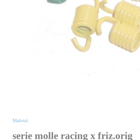
Vai
all'inizio
Malossi
della
galleria
serie molle racing x friz.orig
di