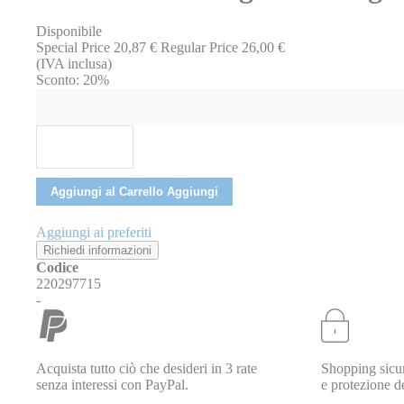
immagini
Disponibile
Special Price
20,87 €
Regular Price
26,00 €
(IVA inclusa)
Sconto:
20%
Aggiungi al Carrello
Aggiungi
Aggiungi ai preferiti
Richiedi informazioni
Codice
220297715
-
Acquista tutto ciò che desideri in 3 rate
Shopping sicur
senza interessi con PayPal.
e protezione de