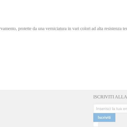
vamento, protette da una verniciatura in vari colori ad alta resistenza t
ISCRIVITI AL
Iscriviti
Ho