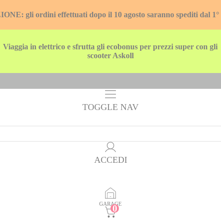
E: gli ordini effettuati dopo il 10 agosto saranno spediti dal 1°
Viaggia in elettrico e sfrutta gli ecobonus per prezzi super con gli
scooter Askoll
TOGGLE NAV
ACCEDI
GARAGE