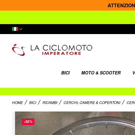
ATTENZIONE: 
Lingua
BICI
MOTO & SCOOTER
V
HOME
BICI
RICAMBI
CERCHI, CAMERE & COPERTONI
CER
Vai
alla
-38%
fine