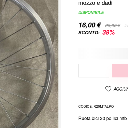
mozzo e dadi
DISPONIBILE
16,00 €
Special
26,00 €
(I
Price
38%
SCONTO:
AGGIUN
CODICE
R20MTALPO
Ruota bici 20 pollici mtb