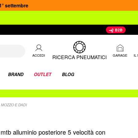
 1° settembre
B2B
ACCEDI
IL
GARAGE
RICERCA PNEUMATICI
BRAND
OUTLET
BLOG
N MOZZO E DADI
i mtb alluminio posteriore 5 velocità con