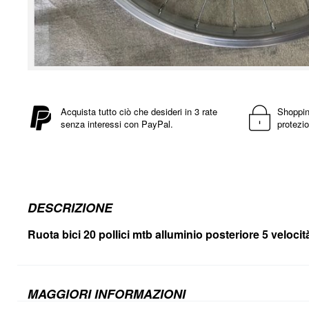
Vai
all'inizio
della
Acquista tutto ciò che desideri in 3 rate
Shoppin
senza interessi con PayPal.
protezio
galleria
di
immagini
DESCRIZIONE
Ruota bici 20 pollici mtb alluminio posteriore 5 veloc
MAGGIORI INFORMAZIONI