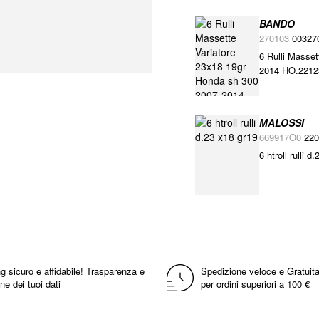
BANDO
270103
00327
6 Rulli Masse
2014 HO.221
MALOSSI
669917O0
22
6 htroll rulli d
g sicuro e affidabile! Trasparenza e
Spedizione veloce e Gratuita
ne dei tuoi dati
per ordini superiori a 100 €