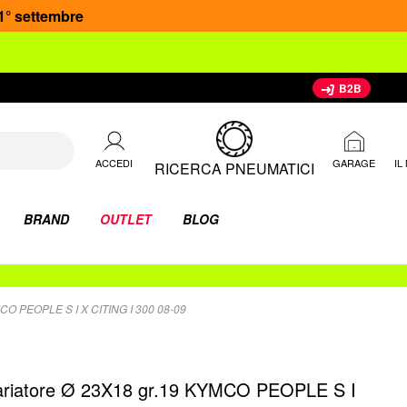
 1° settembre
B2B
ACCEDI
IL
GARAGE
RICERCA PNEUMATICI
BRAND
OUTLET
BLOG
 PEOPLE S I X CITING I 300 08-09
 variatore Ø 23X18 gr.19 KYMCO PEOPLE S I