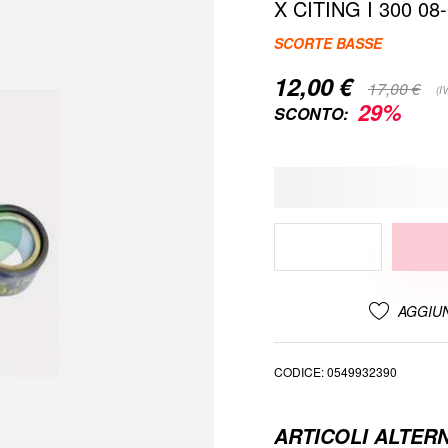
X CITING I 300 08
SCORTE BASSE
12,00 €
Special
17,00 €
(I
Price
29%
SCONTO:
AGGIUN
CODICE
0549932390
ARTICOLI ALTERN