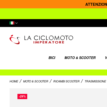
ATTENZIONE: 
Lingua
BICI
MOTO & SCOOTER
V
HOME
MOTO & SCOOTER
RICAMBI SCOOTER
TRASMISSIONE
Vai
alla
-29%
fine