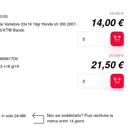
19,60 €
0103
14,00 €
Special
tte Variatore 23x18 19gr Honda sh 300 2007-
Price
23-KTW Bando
27,00 €
0669917O0
21,50 €
Special
.23 x18 gr19
Price
Non sei soddisfatto? Puoi restituire la
 in sole 24/48h
merce entro 14 giorni.