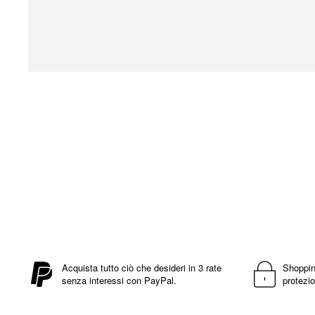
Vai
all'inizio
della
galleria
di
immagini
Acquista tutto ciò che desideri in 3 rate
Shoppin
senza interessi con PayPal.
protezio