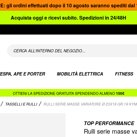
gli ordini effettuati dopo il 10 agosto saranno spediti dal
Acquista oggi e ricevi subito. Spedizioni in 24/48H
ESPA, APE E PORTER
MOBILITÀ ELETTRICA
FITNESS
OTTIENI LA SPEDIZIONE GRATUITA SPENDENDO ALMENO
100€
TASSELLI E RULLI
RULLI SERIE MASSE VARIATORE Ø 23X18 GR.19 KYMCO
TOP PERFORMANCE
Rulli serie masse