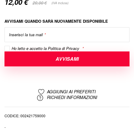
12,00 €
Special
20,00 €
(IVA inclusa)
Price
AVVISAMI QUANDO SARÀ NUOVAMENTE DISPONIBILE
Inserisci la tua mail
Ho letto e accetto la
Politica di Privacy
AVVISAMI
AGGIUNGI AI PREFERITI
RICHIEDI INFORMAZIONI
CODICE
002421759000
-