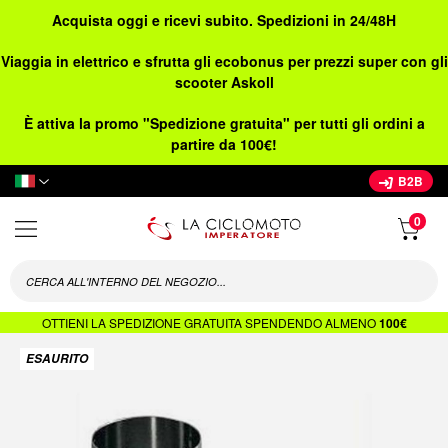
Acquista oggi e ricevi subito. Spedizioni in 24/48H
Viaggia in elettrico e sfrutta gli ecobonus per prezzi super con gli
scooter Askoll
È attiva la promo "Spedizione gratuita" per tutti gli ordini a
partire da 100€!
Lingua
B2B
OTTIENI LA SPEDIZIONE GRATUITA SPENDENDO ALMENO
100€
Vai
ESAURITO
alla
fine
della
galleria
di