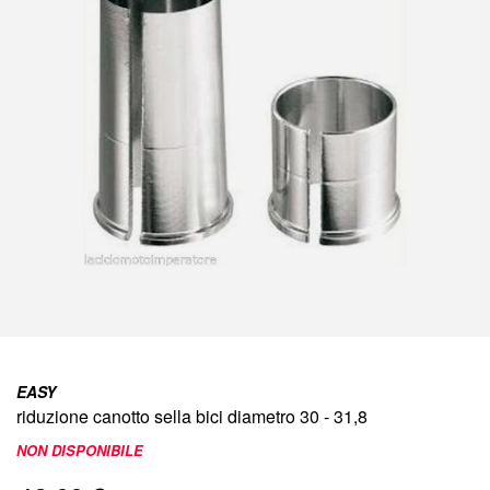
immagini
Vai
all'inizio
EASY
della
riduzione canotto sella bici diametro 30 - 31,8
galleria
di
NON DISPONIBILE
immagini