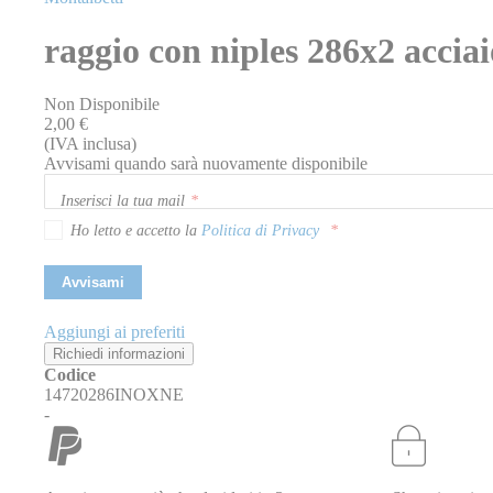
della
galleria
raggio con niples 286x2 acciai
di
immagini
Non Disponibile
2,00 €
(IVA inclusa)
Avvisami quando sarà nuovamente disponibile
Inserisci la tua mail
Ho letto e accetto la
Politica di Privacy
Avvisami
Aggiungi ai preferiti
Richiedi informazioni
Codice
14720286INOXNE
-