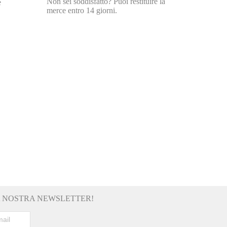
Non sei soddisfatto? Puoi restituire la
e
merce entro 14 giorni.
LA NOSTRA NEWSLETTER!