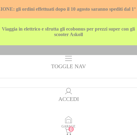
E: gli ordini effettuati dopo il 10 agosto saranno spediti dal 1°
Viaggia in elettrico e sfrutta gli ecobonus per prezzi super con gli
scooter Askoll
TOGGLE NAV
ACCEDI
GARAGE