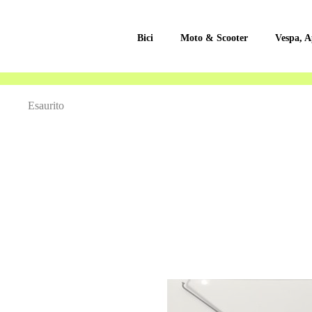
Bici
Moto & Scooter
Vespa, A
Vai
Esaurito
alla
fine
della
galleria
di
immagini