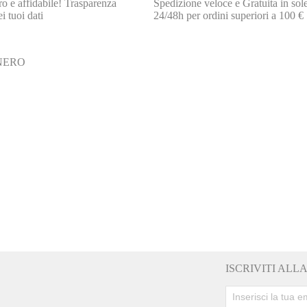
o e affidabile! Trasparenza
Spedizione veloce e Gratuita in sol
i tuoi dati
24/48h per ordini superiori a 100 €
NERO
ISCRIVITI AL