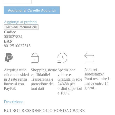
Aggiungi al Carrello
Aggiungi
Aggiungi ai preferiti
Richiedi informazioni
Codice
003027834
EAN
8012510037515
-
Non sei
Acquista tutto
Shopping sicuro
Spedizione
soddisfatto?
ciò che desideri
e affidabile!
veloce e
Puoi restituire la
in 3 rate senza
Trasparenza e
Gratuita in sole
merce entro 14
interessi con
protezione dei
24/48h per
giorni.
PayPal.
tuoi dati
ordini superiori
a 100 €
Descrizione
BULBO PRESSIONE OLIO HONDA CB/CBR