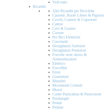
Vedi tutto
Ricambi
Altri Ricambi per Biciclette
Cassette, Ruote Libere & Pignoni
Cerchi, Camere & Copertoni
Catene
Cavi & Guaine
Corone
Per Bici Elettriche
Cuscinetti
Deragliatori Anteriori
Deragliatori Posteriori
Forcelle serie sterzo &
Ammortizzatori
Elettrico
Forcellini
Freni
Guarniture
Manubri
Movimenti Centrali
Mozzi
Carter Paracatena & Paracorone
Parafanghi
Pedali
Pedane