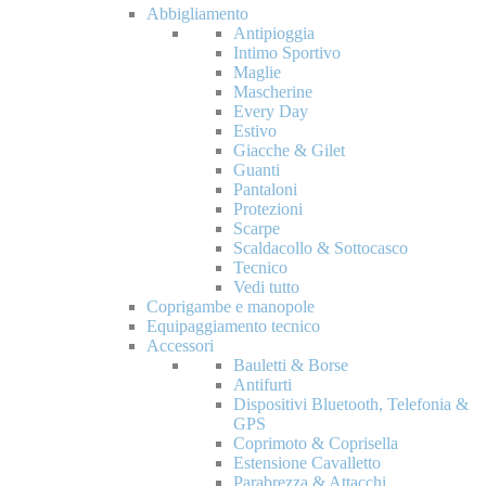
Abbigliamento
Antipioggia
Intimo Sportivo
Maglie
Mascherine
Every Day
Estivo
Giacche & Gilet
Guanti
Pantaloni
Protezioni
Scarpe
Scaldacollo & Sottocasco
Tecnico
Vedi tutto
Coprigambe e manopole
Equipaggiamento tecnico
Accessori
Bauletti & Borse
Antifurti
Dispositivi Bluetooth, Telefonia &
GPS
Coprimoto & Coprisella
Estensione Cavalletto
Parabrezza & Attacchi