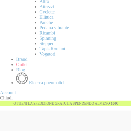
Altro
Attrezzi
Cyclette
Ellittica
Panche
Pedana vibrante
Ricambi
Spinning
Stepper
Tapis Roulant
Vogatori
Brand
Outlet
Blog
Ricerca pneumatici
Account
Chiudi
OTTIENI LA SPEDIZIONE GRATUITA SPENDENDO ALMENO
100€
Vai
-50%
alla
fine
della