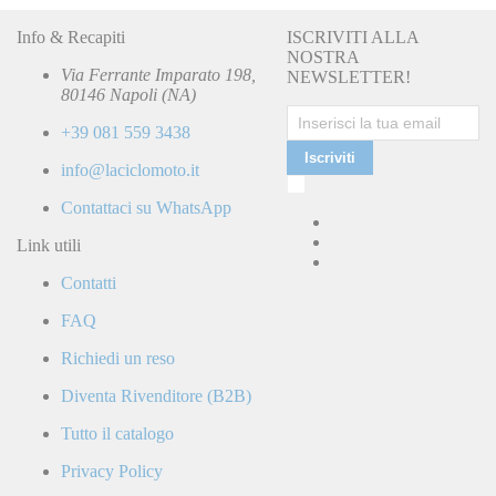
Info & Recapiti
ISCRIVITI ALLA
NOSTRA
Via Ferrante Imparato 198,
NEWSLETTER!
80146 Napoli (NA)
+39 081 559 3438
Iscriviti
info@laciclomoto.it
Ho
letto
Contattaci su WhatsApp
e
accetto
Link utili
la
Contatti
Politica
di
FAQ
Privacy
e
Richiedi un reso
confermo
di
Diventa Rivenditore (B2B)
ricevere
comunicazioni
Tutto il catalogo
commerciali
da
Privacy Policy
parte