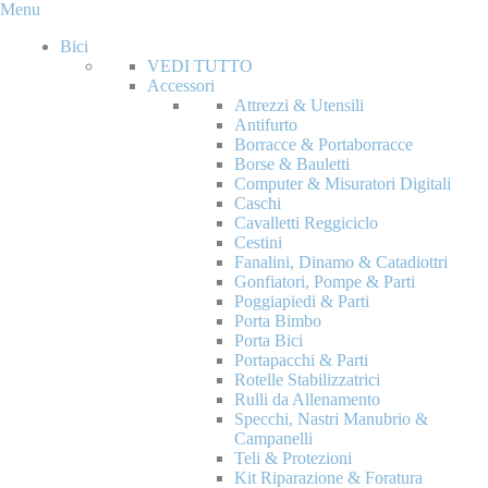
Menu
Bici
VEDI TUTTO
Accessori
Attrezzi & Utensili
Antifurto
Borracce & Portaborracce
Borse & Bauletti
Computer & Misuratori Digitali
Caschi
Cavalletti Reggiciclo
Cestini
Fanalini, Dinamo & Catadiottri
Gonfiatori, Pompe & Parti
Poggiapiedi & Parti
Porta Bimbo
Porta Bici
Portapacchi & Parti
Rotelle Stabilizzatrici
Rulli da Allenamento
Specchi, Nastri Manubrio &
Campanelli
Teli & Protezioni
Kit Riparazione & Foratura