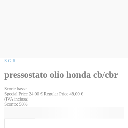
Vai
S.G.R.
all'inizio
della
pressostato olio honda cb/cbr
galleria
di
immagini
Scorte basse
Special Price
24,00 €
Regular Price
48,00 €
(IVA inclusa)
Sconto:
50%