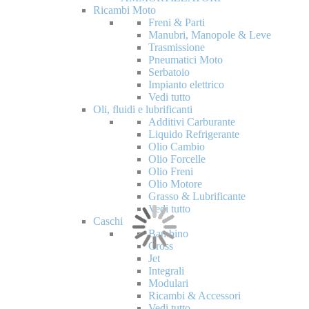
Ricambi Moto
Freni & Parti
Manubri, Manopole & Leve
Trasmissione
Pneumatici Moto
Serbatoio
Impianto elettrico
Vedi tutto
Oli, fluidi e lubrificanti
Additivi Carburante
Liquido Refrigerante
Olio Cambio
Olio Forcelle
Olio Freni
Olio Motore
Grasso & Lubrificante
Vedi tutto
Caschi
Bambino
Cross
Jet
Integrali
Modulari
Ricambi & Accessori
Vedi tutto