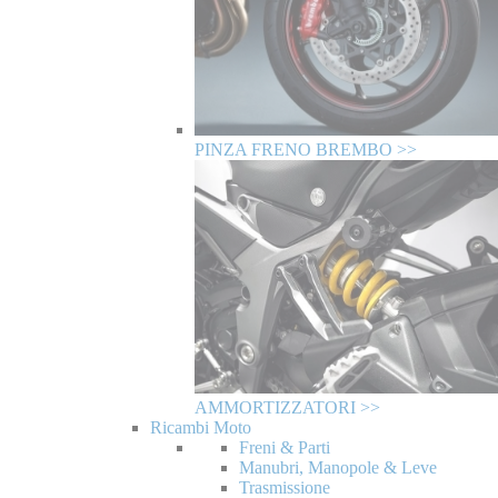
PINZA FRENO BREMBO >>
AMMORTIZZATORI >>
Ricambi Moto
Freni & Parti
Manubri, Manopole & Leve
Trasmissione