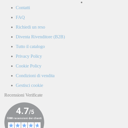
la
Contatti
Politica
di
FAQ
Privacy
e
Richiedi un reso
confermo
di
Diventa Rivenditore (B2B)
ricevere
comunicazioni
Tutto il catalogo
commerciali
da
Privacy Policy
parte
di
Cookie Policy
LaCiclomoto
o
Condizioni di vendita
da
terze
Gestisci cookie
parti.
Recensioni Verificate