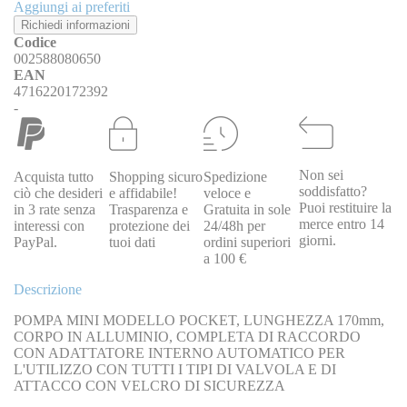
Aggiungi ai preferiti
Richiedi informazioni
Codice
002588080650
EAN
4716220172392
-
Non sei
Acquista tutto
Shopping sicuro
Spedizione
soddisfatto?
ciò che desideri
e affidabile!
veloce e
Puoi restituire la
in 3 rate senza
Trasparenza e
Gratuita in sole
merce entro 14
interessi con
protezione dei
24/48h per
giorni.
PayPal.
tuoi dati
ordini superiori
a 100 €
Descrizione
POMPA MINI MODELLO POCKET, LUNGHEZZA 170mm,
CORPO IN ALLUMINIO, COMPLETA DI RACCORDO
CON ADATTATORE INTERNO AUTOMATICO PER
L'UTILIZZO CON TUTTI I TIPI DI VALVOLA E DI
ATTACCO CON VELCRO DI SICUREZZA