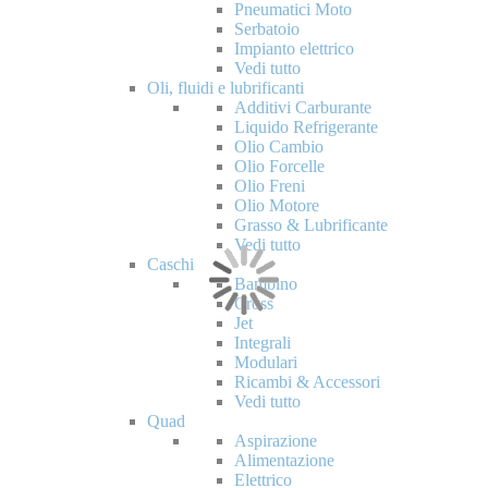
Pneumatici Moto
Serbatoio
Impianto elettrico
Vedi tutto
Oli, fluidi e lubrificanti
Additivi Carburante
Liquido Refrigerante
Olio Cambio
Olio Forcelle
Olio Freni
Olio Motore
Grasso & Lubrificante
Vedi tutto
Caschi
Bambino
Cross
Jet
Integrali
Modulari
Ricambi & Accessori
Vedi tutto
Quad
Aspirazione
Alimentazione
Elettrico