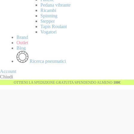
Pedana vibrante
Ricambi
Spinning
Stepper
Tapis Roulant
Vogatori
Brand
Outlet
Blog
Ricerca pneumatici
Account
Chiudi
OTTIENI LA SPEDIZIONE GRATUITA SPENDENDO ALMENO
100€
Vai
-37%
alla
fine
della
galleria
di
immagini