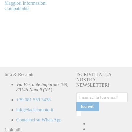
Maggiori Informazioni
Compatibilità
Info & Recapiti
ISCRIVITI ALLA
NOSTRA
Via Ferrante Imparato 198,
NEWSLETTER!
80146 Napoli (NA)
+39 081 559 3438
Iscriviti
info@laciclomoto.it
Ho
letto
Contattaci su WhatsApp
e
accetto
Link utili