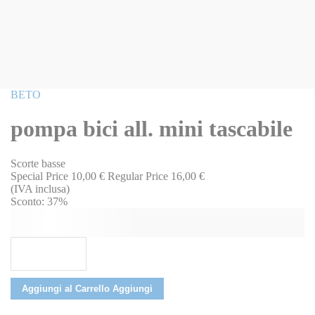
Vai
BETO
all'inizio
della
pompa bici all. mini tascabile
galleria
di
immagini
Scorte basse
Special Price
10,00 €
Regular Price
16,00 €
(IVA inclusa)
Sconto:
37%
Aggiungi al Carrello
Aggiungi