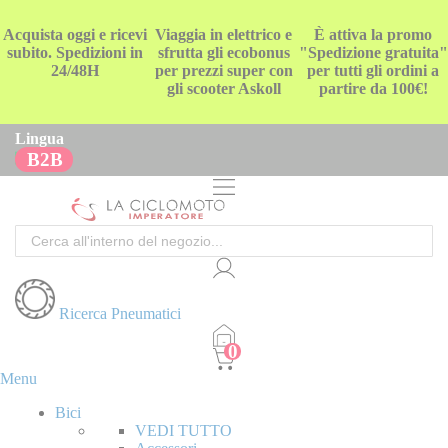
Acquista oggi e ricevi
Viaggia in elettrico e
È attiva la promo
subito. Spedizioni in
sfrutta gli ecobonus
"Spedizione gratuita"
24/48H
per prezzi super con
per tutti gli ordini a
gli scooter Askoll
partire da 100€!
Lingua
B2B
Cerca
Ricerca Pneumatici
Menu
Bici
VEDI TUTTO