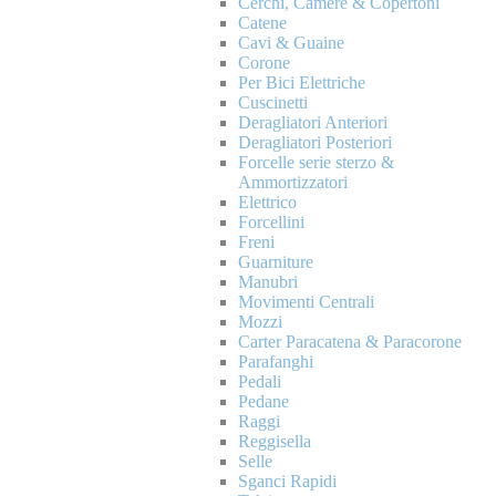
Cerchi, Camere & Copertoni
Catene
Cavi & Guaine
Corone
Per Bici Elettriche
Cuscinetti
Deragliatori Anteriori
Deragliatori Posteriori
Forcelle serie sterzo &
Ammortizzatori
Elettrico
Forcellini
Freni
Guarniture
Manubri
Movimenti Centrali
Mozzi
Carter Paracatena & Paracorone
Parafanghi
Pedali
Pedane
Raggi
Reggisella
Selle
Sganci Rapidi