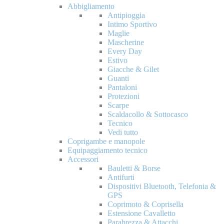
Abbigliamento
Antipioggia
Intimo Sportivo
Maglie
Mascherine
Every Day
Estivo
Giacche & Gilet
Guanti
Pantaloni
Protezioni
Scarpe
Scaldacollo & Sottocasco
Tecnico
Vedi tutto
Coprigambe e manopole
Equipaggiamento tecnico
Accessori
Bauletti & Borse
Antifurti
Dispositivi Bluetooth, Telefonia &
GPS
Coprimoto & Coprisella
Estensione Cavalletto
Parabrezza & Attacchi