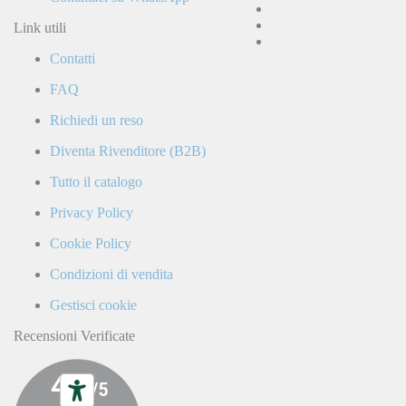
e
accetto
Link utili
la
Contatti
Politica
di
FAQ
Privacy
e
Richiedi un reso
confermo
di
Diventa Rivenditore (B2B)
ricevere
comunicazioni
Tutto il catalogo
commerciali
da
Privacy Policy
parte
di
Cookie Policy
LaCiclomoto
o
Condizioni di vendita
da
terze
Gestisci cookie
parti.
Recensioni Verificate