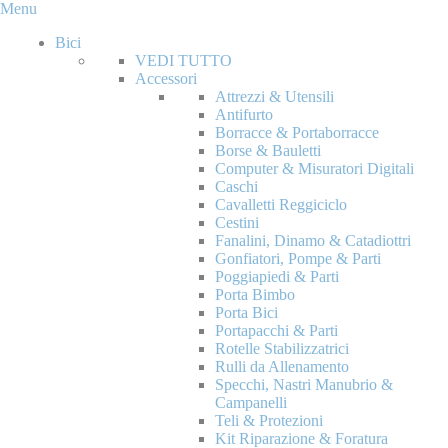
Menu
Bici
VEDI TUTTO
Accessori
Attrezzi & Utensili
Antifurto
Borracce & Portaborracce
Borse & Bauletti
Computer & Misuratori Digitali
Caschi
Cavalletti Reggiciclo
Cestini
Fanalini, Dinamo & Catadiottri
Gonfiatori, Pompe & Parti
Poggiapiedi & Parti
Porta Bimbo
Porta Bici
Portapacchi & Parti
Rotelle Stabilizzatrici
Rulli da Allenamento
Specchi, Nastri Manubrio &
Campanelli
Teli & Protezioni
Kit Riparazione & Foratura