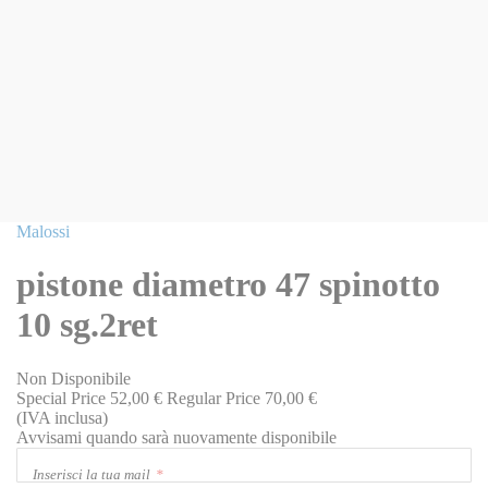
Vai
Malossi
all'inizio
della
pistone diametro 47 spinotto
galleria
di
10 sg.2ret
immagini
Non Disponibile
Special Price
52,00 €
Regular Price
70,00 €
(IVA inclusa)
Avvisami quando sarà nuovamente disponibile
Inserisci la tua mail