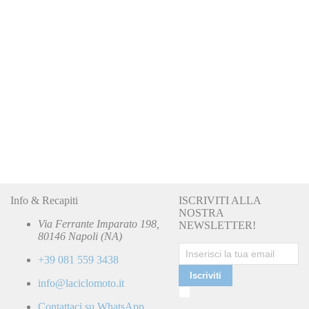
Info & Recapiti
ISCRIVITI ALLA
NOSTRA
Via Ferrante Imparato 198,
NEWSLETTER!
80146 Napoli (NA)
+39 081 559 3438
Iscriviti
info@laciclomoto.it
Ho
letto
Contattaci su WhatsApp