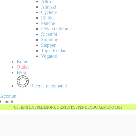
Altro
Attrezzi
Cyclette
Ellittica
Panche
Pedana vibrante
Ricambi
Spinning
Stepper
Tapis Roulant
Vogatori
Brand
Outlet
Blog
Ricerca pneumatici
Account
Chiudi
OTTIENI LA SPEDIZIONE GRATUITA SPENDENDO ALMENO
100€
Vai
Esaurito
alla
fine
della