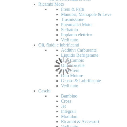
Ricambi Moto
Freni & Parti
Manubri, Manopole & Leve
Trasmissione
Pneumatici Moto
Serbatoio
Impianto elettrico
Vedi tutto
Oli, fluidi e lubrificanti
Additivi Carburante
Liquido Refrigerante
Olio Cambio
Olio Forcelle
Olio Freni
Olio Motore
Grasso & Lubrificante
Vedi tutto
Caschi
Bambino
Cross
Jet
Integrali
Modulari
Ricambi & Accessori
Vedi tutto