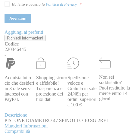
Ho letto e accetto la
Politica di Privacy
Avvisami
Aggiungi ai preferiti
Richiedi informazioni
Codice
220346445
-
Non sei
Acquista tutto
Shopping sicuro
Spedizione
soddisfatto?
ciò che desideri
e affidabile!
veloce e
Puoi restituire la
in 3 rate senza
Trasparenza e
Gratuita in sole
merce entro 14
interessi con
protezione dei
24/48h per
giorni.
PayPal.
tuoi dati
ordini superiori
a 100 €
Descrizione
PISTONE DIAMETRO 47 SPINOTTO 10 SG.2RET
Maggiori Informazioni
Compatibilità