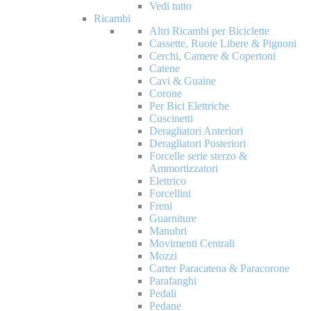
Vedi tutto
Ricambi
Altri Ricambi per Biciclette
Cassette, Ruote Libere & Pignoni
Cerchi, Camere & Copertoni
Catene
Cavi & Guaine
Corone
Per Bici Elettriche
Cuscinetti
Deragliatori Anteriori
Deragliatori Posteriori
Forcelle serie sterzo &
Ammortizzatori
Elettrico
Forcellini
Freni
Guarniture
Manubri
Movimenti Centrali
Mozzi
Carter Paracatena & Paracorone
Parafanghi
Pedali
Pedane