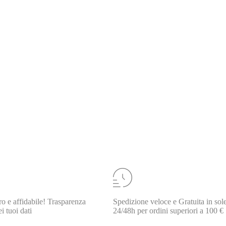
o e affidabile! Trasparenza
Spedizione veloce e Gratuita in sol
i tuoi dati
24/48h per ordini superiori a 100 €
 compreso kit viteria M5