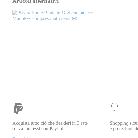
Articoli alternativi
Acquista tutto ciò che desideri in 3 rate
Shopping sicur
GIVI
senza interessi con PayPal.
e protezione de
M5
142M5
Piastra Baule Bauletto Givi con attacco Monokey
Special Price
39,00 €
Regular Price
51,50 €