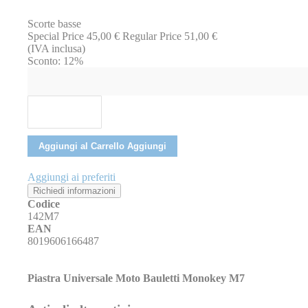
immagini
Scorte basse
Special Price
45,00 €
Regular Price
51,00 €
(IVA inclusa)
Sconto:
12%
Aggiungi al Carrello
Aggiungi
Aggiungi ai preferiti
Richiedi informazioni
Codice
142M7
EAN
8019606166487
Piastra Universale Moto Bauletti Monokey M7