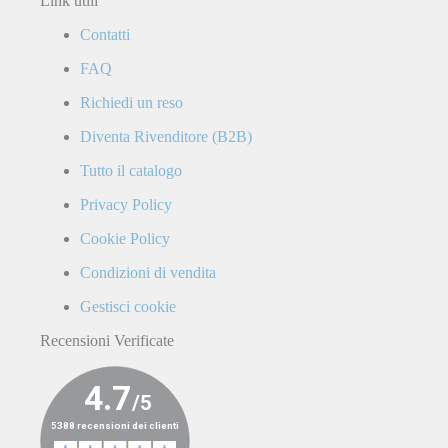
Link utili
GIVI
Contatti
M8A
142M8A
piastra trekker rack alluminio anodizzato m8
Special Price
94,00 €
Regular Price
116,00 €
FAQ
Richiedi un reso
Diventa Rivenditore (B2B)
Tutto il catalogo
Privacy Policy
Cookie Policy
Condizioni di vendita
Gestisci cookie
Recensioni Verificate