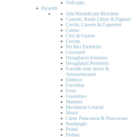
Vedi tutto
Ricambi
Altri Ricambi per Biciclette
Cassette, Ruote Libere & Pignoni
Cerchi, Camere & Copertoni
Catene
Cavi & Guaine
Corone
Per Bici Elettriche
Cuscinetti
Deragliatori Anteriori
Deragliatori Posteriori
Forcelle serie sterzo &
Ammortizzatori
Elettrico
Forcellini
Freni
Guarniture
Manubri
Movimenti Centrali
Mozzi
Carter Paracatena & Paracorone
Parafanghi
Pedali
Pedane