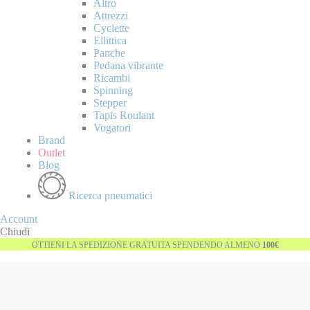
Altro
Attrezzi
Cyclette
Ellittica
Panche
Pedana vibrante
Ricambi
Spinning
Stepper
Tapis Roulant
Vogatori
Brand
Outlet
Blog
Ricerca pneumatici
Account
Chiudi
OTTIENI LA SPEDIZIONE GRATUITA SPENDENDO ALMENO
100€
Vai
Esaurito
alla
fine
della