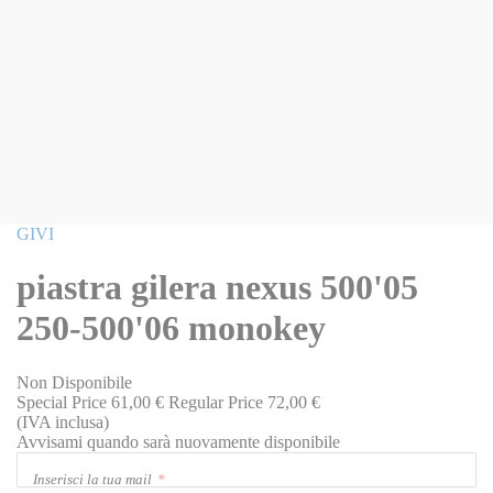
Vai
GIVI
all'inizio
della
piastra gilera nexus 500'05
galleria
di
250-500'06 monokey
immagini
Non Disponibile
Special Price
61,00 €
Regular Price
72,00 €
(IVA inclusa)
Avvisami quando sarà nuovamente disponibile
Inserisci la tua mail