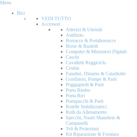
Menu
Bici
VEDI TUTTO
Accessori
Attrezzi & Utensili
Antifurto
Borracce & Portaborracce
Borse & Bauletti
Computer & Misuratori Digitali
Caschi
Cavalletti Reggiciclo
Cestini
Fanalini, Dinamo & Catadiottri
Gonfiatori, Pompe & Parti
Poggiapiedi & Parti
Porta Bimbo
Porta Bici
Portapacchi & Parti
Rotelle Stabilizzatrici
Rulli da Allenamento
Specchi, Nastri Manubrio &
Campanelli
Teli & Protezioni
Kit Riparazione & Foratura