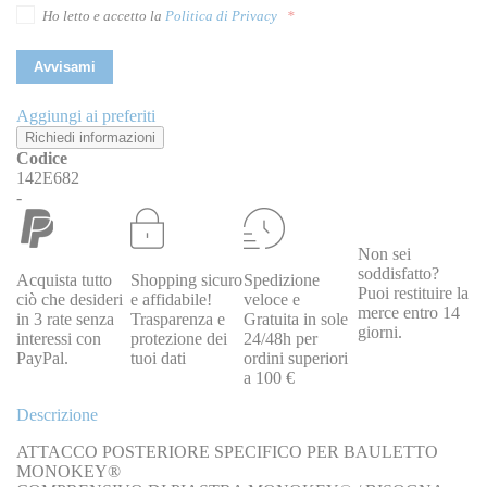
Ho letto e accetto la
Politica di Privacy
Avvisami
Aggiungi ai preferiti
Richiedi informazioni
Codice
142E682
-
Non sei
soddisfatto?
Acquista tutto
Shopping sicuro
Spedizione
Puoi restituire la
ciò che desideri
e affidabile!
veloce e
merce entro 14
in 3 rate senza
Trasparenza e
Gratuita in sole
giorni.
interessi con
protezione dei
24/48h per
PayPal.
tuoi dati
ordini superiori
a 100 €
Descrizione
ATTACCO POSTERIORE SPECIFICO PER BAULETTO
MONOKEY®