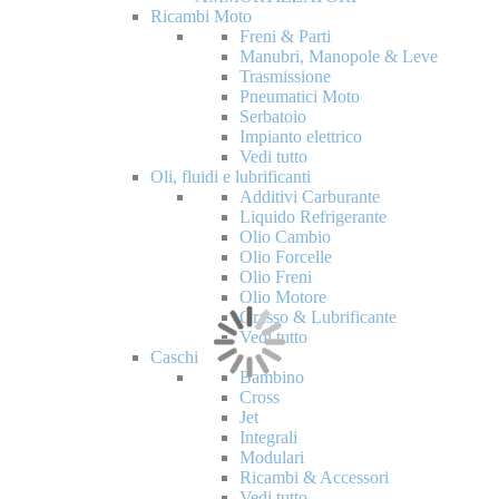
Ricambi Moto
Freni & Parti
Manubri, Manopole & Leve
Trasmissione
Pneumatici Moto
Serbatoio
Impianto elettrico
Vedi tutto
Oli, fluidi e lubrificanti
Additivi Carburante
Liquido Refrigerante
Olio Cambio
Olio Forcelle
Olio Freni
Olio Motore
Grasso & Lubrificante
Vedi tutto
Caschi
Bambino
Cross
Jet
Integrali
Modulari
Ricambi & Accessori
Vedi tutto