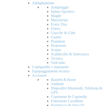
Abbigliamento
Antipioggia
Intimo Sportivo
Maglie
Mascherine
Every Day
Estivo
Giacche & Gilet
Guanti
Pantaloni
Protezioni
Scarpe
Scaldacollo & Sottocasco
Tecnico
Vedi tutto
Coprigambe e manopole
Equipaggiamento tecnico
Accessori
Bauletti & Borse
Antifurti
Dispositivi Bluetooth, Telefonia &
GPS
Coprimoto & Coprisella
Estensione Cavalletto
Parabrezza & Attacchi