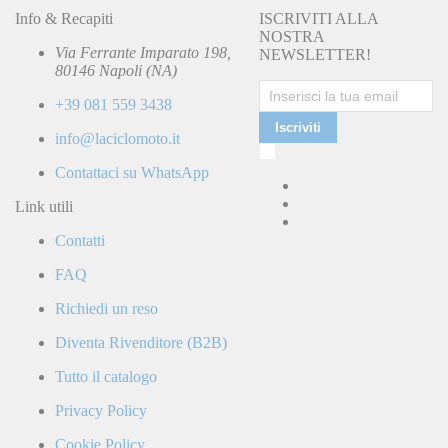
Info & Recapiti
ISCRIVITI ALLA
NOSTRA
Via Ferrante Imparato 198,
NEWSLETTER!
80146 Napoli (NA)
+39 081 559 3438
Iscriviti
info@laciclomoto.it
Ho
letto
Contattaci su WhatsApp
e
accetto
Link utili
la
Contatti
Politica
di
FAQ
Privacy
e
Richiedi un reso
confermo
di
Diventa Rivenditore (B2B)
ricevere
comunicazioni
Tutto il catalogo
commerciali
da
Privacy Policy
parte
di
Cookie Policy