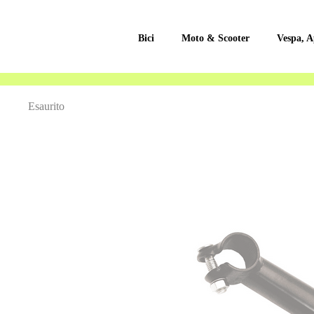
Bici
Moto & Scooter
Vespa, A
Vai
Esaurito
alla
fine
della
galleria
di
immagini