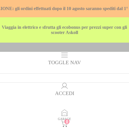
E: gli ordini effettuati dopo il 10 agosto saranno spediti dal 1°
Viaggia in elettrico e sfrutta gli ecobonus per prezzi super con gli
scooter Askoll
TOGGLE NAV
ACCEDI
GARAGE