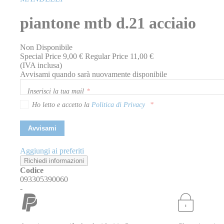
della
galleria
piantone mtb d.21 acciaio
di
immagini
Non Disponibile
Special Price
9,00 €
Regular Price
11,00 €
(IVA inclusa)
Avvisami quando sarà nuovamente disponibile
Inserisci la tua mail
Ho letto e accetto la
Politica di Privacy
Avvisami
Aggiungi ai preferiti
Richiedi informazioni
Codice
093305390060
-