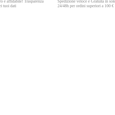
o e affidabile! Trasparenza
Spedizione veloce e Gratuita in sol
i tuoi dati
24/48h per ordini superiori a 100 €