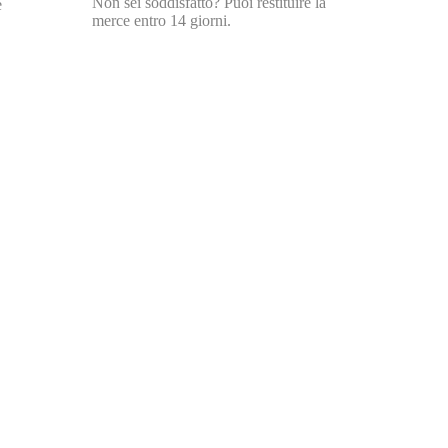
Non sei soddisfatto? Puoi restituire la
e
merce entro 14 giorni.