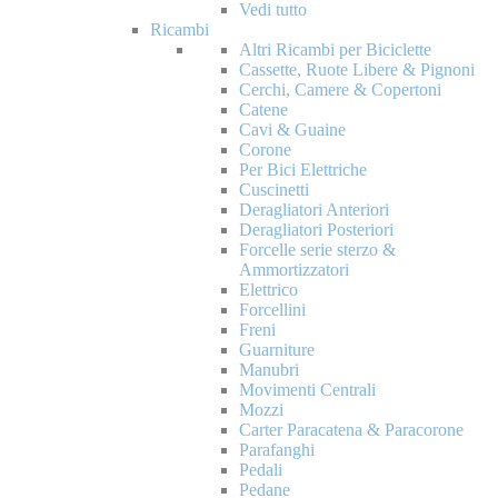
Vedi tutto
Ricambi
Altri Ricambi per Biciclette
Cassette, Ruote Libere & Pignoni
Cerchi, Camere & Copertoni
Catene
Cavi & Guaine
Corone
Per Bici Elettriche
Cuscinetti
Deragliatori Anteriori
Deragliatori Posteriori
Forcelle serie sterzo &
Ammortizzatori
Elettrico
Forcellini
Freni
Guarniture
Manubri
Movimenti Centrali
Mozzi
Carter Paracatena & Paracorone
Parafanghi
Pedali
Pedane