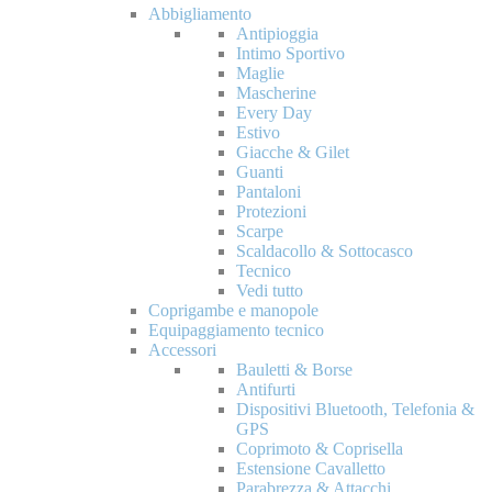
Abbigliamento
Antipioggia
Intimo Sportivo
Maglie
Mascherine
Every Day
Estivo
Giacche & Gilet
Guanti
Pantaloni
Protezioni
Scarpe
Scaldacollo & Sottocasco
Tecnico
Vedi tutto
Coprigambe e manopole
Equipaggiamento tecnico
Accessori
Bauletti & Borse
Antifurti
Dispositivi Bluetooth, Telefonia &
GPS
Coprimoto & Coprisella
Estensione Cavalletto
Parabrezza & Attacchi