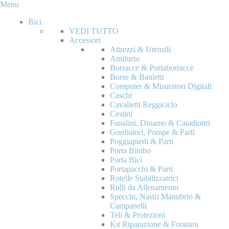
Menu
Bici
VEDI TUTTO
Accessori
Attrezzi & Utensili
Antifurto
Borracce & Portaborracce
Borse & Bauletti
Computer & Misuratori Digitali
Caschi
Cavalletti Reggiciclo
Cestini
Fanalini, Dinamo & Catadiottri
Gonfiatori, Pompe & Parti
Poggiapiedi & Parti
Porta Bimbo
Porta Bici
Portapacchi & Parti
Rotelle Stabilizzatrici
Rulli da Allenamento
Specchi, Nastri Manubrio &
Campanelli
Teli & Protezioni
Kit Riparazione & Foratura