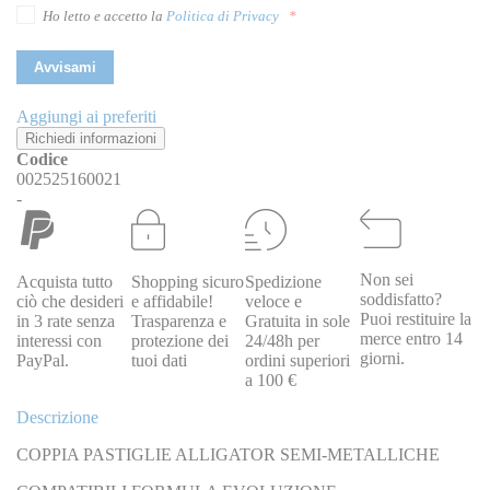
Ho letto e accetto la
Politica di Privacy
Avvisami
Aggiungi ai preferiti
Richiedi informazioni
Codice
002525160021
-
Non sei
Acquista tutto
Shopping sicuro
Spedizione
soddisfatto?
ciò che desideri
e affidabile!
veloce e
Puoi restituire la
in 3 rate senza
Trasparenza e
Gratuita in sole
merce entro 14
interessi con
protezione dei
24/48h per
giorni.
PayPal.
tuoi dati
ordini superiori
a 100 €
Descrizione
COPPIA PASTIGLIE ALLIGATOR SEMI-METALLICHE