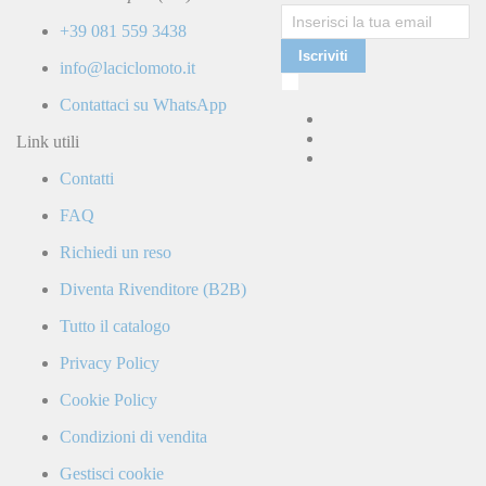
+39 081 559 3438
Iscriviti
info@laciclomoto.it
Ho
letto
Contattaci su WhatsApp
e
accetto
Link utili
la
Contatti
Politica
di
FAQ
Privacy
e
Richiedi un reso
confermo
di
Diventa Rivenditore (B2B)
ricevere
comunicazioni
Tutto il catalogo
commerciali
da
Privacy Policy
parte
di
Cookie Policy
LaCiclomoto
o
Condizioni di vendita
da
terze
Gestisci cookie