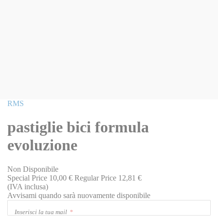
Vai
RMS
all'inizio
della
pastiglie bici formula
galleria
di
evoluzione
immagini
Non Disponibile
Special Price
10,00 €
Regular Price
12,81 €
(IVA inclusa)
Avvisami quando sarà nuovamente disponibile
Inserisci la tua mail