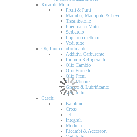
Ricambi Moto
Freni & Parti
Manubri, Manopole & Leve
Trasmissione
Pneumatici Moto
Serbatoio
Impianto elettrico
Vedi tutto
Oli, fluidi e lubrificanti
Additivi Carburante
Liquido Refrigerante
Olio Cambio
Olio Forcelle
Olio Freni
Olio Motore
Grasso & Lubrificante
Vedi tutto
Caschi
Bambino
Cross
Jet
Integrali
Modulari
Ricambi & Accessori
Vedi tutto