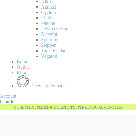
Altro
Attrezzi
Cyclette
Ellittica
Panche
Pedana vibrante
Ricambi
Spinning
Stepper
Tapis Roulant
Vogatori
Brand
Outlet
Blog
Ricerca pneumatici
Account
Chiudi
OTTIENI LA SPEDIZIONE GRATUITA SPENDENDO ALMENO
100€
Vai
Esaurito
alla
fine
della