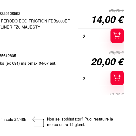
22,00 €
2225108592
14,00 €
Special
eno FERODO ECO FRICTION FDB2003EF
Price
YLINER FZ6 MAJESTY
28,00 €
65612805
20,00 €
Special
sbs (ex 691) ms t-max 04/07 ant.
Price
12,00 €
3656128HM
10,00 €
Special
anteriori hm sbs majesty
Price
Non sei soddisfatto? Puoi restituire la
 in sole 24/48h
merce entro 14 giorni.