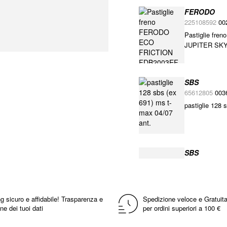
FERODO
225108592
00
Pastiglie fr
JUPITER SK
SBS
65612805
003
pastiglie 128 
SBS
656128HM
00
pastiglie 128 
g sicuro e affidabile! Trasparenza e
Spedizione veloce e Gratuita
ne dei tuoi dati
per ordini superiori a 100 €