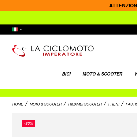
ATTENZIONE: 
Lingua
BICI
MOTO & SCOOTER
V
HOME
MOTO & SCOOTER
RICAMBI SCOOTER
FRENI
PASTI
Vai
alla
-30%
fine