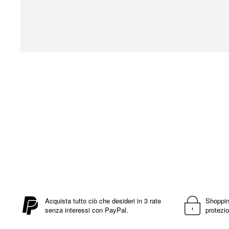
Vai
all'inizio
della
galleria
di
immagini
Acquista tutto ciò che desideri in 3 rate
Shoppin
senza interessi con PayPal.
protezio