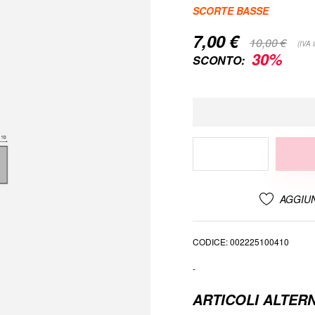
SCORTE BASSE
7,00 €
Special
10,00 €
(IVA 
Price
30%
SCONTO:
AGGIUN
CODICE
002225100410
-
ARTICOLI ALTERN