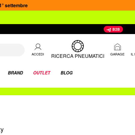
 1° settembre
B2B
ACCEDI
IL
GARAGE
RICERCA PNEUMATICI
BRAND
OUTLET
BLOG
ty