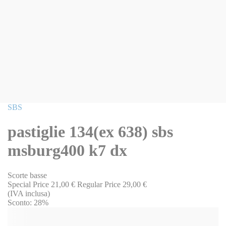
Vai
SBS
all'inizio
della
pastiglie 134(ex 638) sbs
galleria
di
msburg400 k7 dx
immagini
Scorte basse
Special Price
21,00 €
Regular Price
29,00 €
(IVA inclusa)
Sconto:
28%