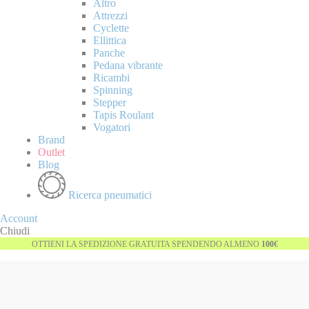
Altro
Attrezzi
Cyclette
Ellittica
Panche
Pedana vibrante
Ricambi
Spinning
Stepper
Tapis Roulant
Vogatori
Brand
Outlet
Blog
Ricerca pneumatici
Account
Chiudi
OTTIENI LA SPEDIZIONE GRATUITA SPENDENDO ALMENO
100€
Vai
-28%
alla
fine
della