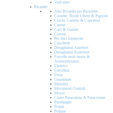
Vedi tutto
Ricambi
Altri Ricambi per Biciclette
Cassette, Ruote Libere & Pignoni
Cerchi, Camere & Copertoni
Catene
Cavi & Guaine
Corone
Per Bici Elettriche
Cuscinetti
Deragliatori Anteriori
Deragliatori Posteriori
Forcelle serie sterzo &
Ammortizzatori
Elettrico
Forcellini
Freni
Guarniture
Manubri
Movimenti Centrali
Mozzi
Carter Paracatena & Paracorone
Parafanghi
Pedali
Pedane