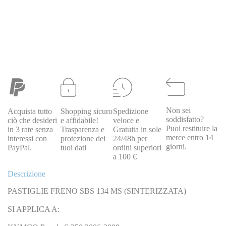
Non sei
Acquista tutto
Shopping sicuro
Spedizione
SBS
soddisfatto?
ciò che desideri
e affidabile!
veloce e
6566380
0036566380
pastiglie freno sbs 638 hf (organica)
Puoi restituire la
in 3 rate senza
Trasparenza e
Gratuita in sole
Special Price
28,00 €
Regular Price
37,00 €
merce entro 14
interessi con
protezione dei
24/48h per
giorni.
PayPal.
tuoi dati
ordini superiori
a 100 €
Descrizione
PASTIGLIE FRENO SBS 134 MS (SINTERIZZATA)
SI APPLICA A: