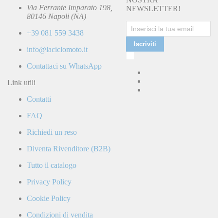
Via Ferrante Imparato 198,
NEWSLETTER!
80146 Napoli (NA)
+39 081 559 3438
Iscriviti
info@laciclomoto.it
Ho
letto
Contattaci su WhatsApp
e
accetto
Link utili
la
Contatti
Politica
di
FAQ
Privacy
e
Richiedi un reso
confermo
di
Diventa Rivenditore (B2B)
ricevere
comunicazioni
Tutto il catalogo
commerciali
da
Privacy Policy
parte
di
Cookie Policy
LaCiclomoto
o
Condizioni di vendita