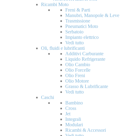
Ricambi Moto
Freni & Parti
Manubri, Manopole & Leve
Trasmissione
Pneumatici Moto
Serbatoio
Impianto elettrico
Vedi tutto
Oli, fluidi e lubrificanti
Additivi Carburante
Liquido Refrigerante
Olio Cambio
Olio Forcelle
Olio Freni
Olio Motore
Grasso & Lubrificante
Vedi tutto
Caschi
Bambino
Cross
Jet
Integrali
Modulari
Ricambi & Accessori
Vedi tutto