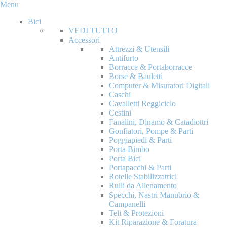
Menu
Bici
VEDI TUTTO
Accessori
Attrezzi & Utensili
Antifurto
Borracce & Portaborracce
Borse & Bauletti
Computer & Misuratori Digitali
Caschi
Cavalletti Reggiciclo
Cestini
Fanalini, Dinamo & Catadiottri
Gonfiatori, Pompe & Parti
Poggiapiedi & Parti
Porta Bimbo
Porta Bici
Portapacchi & Parti
Rotelle Stabilizzatrici
Rulli da Allenamento
Specchi, Nastri Manubrio &
Campanelli
Teli & Protezioni
Kit Riparazione & Foratura