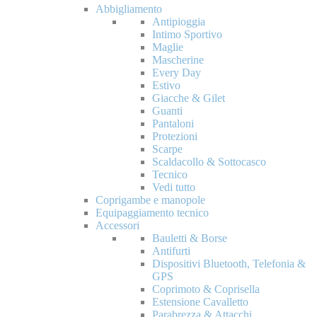
Abbigliamento
Antipioggia
Intimo Sportivo
Maglie
Mascherine
Every Day
Estivo
Giacche & Gilet
Guanti
Pantaloni
Protezioni
Scarpe
Scaldacollo & Sottocasco
Tecnico
Vedi tutto
Coprigambe e manopole
Equipaggiamento tecnico
Accessori
Bauletti & Borse
Antifurti
Dispositivi Bluetooth, Telefonia &
GPS
Coprimoto & Coprisella
Estensione Cavalletto
Parabrezza & Attacchi