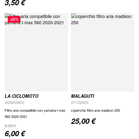
3,50 €
Special
Price
-25%
LA CICLOMOTO
MALAGUTI
403652800
07132603
Filtro aria compatibile con yamaha t-max
coperchio filtro aria madison 250
560 2020-2021
25,00 €
8,00 €
6,00 €
Special
Price