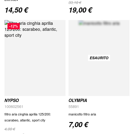
33,18 €
14,50 €
19,00 €
Special
Price
-12%
ESAURITO
NYPSO
OLYMPIA
100602561
55891
filtro aria cinghia aprilia 125/200:
manicotto filtro aria
scarabeo, atlantic, sport city
7,00 €
4,00 €