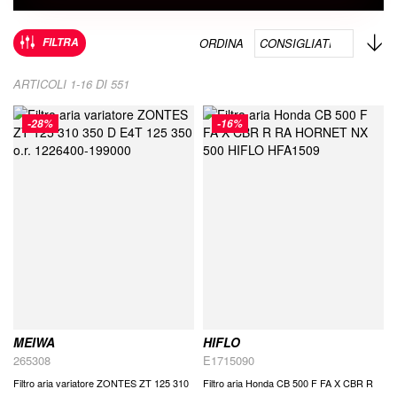
Im
FILTRA
ORDINA
la
di
ARTICOLI
1
-
16
DI
551
de
-28%
-16%
MEIWA
HIFLO
265308
E1715090
Filtro aria variatore ZONTES ZT 125 310
Filtro aria Honda CB 500 F FA X CBR R