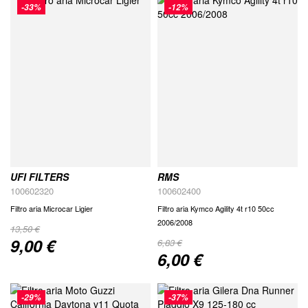
-33%
-12%
UFI FILTERS
RMS
100602320
100602400
Filtro aria Microcar Ligier
Filtro aria Kymco Agility 4t r10 50cc
2006/2008
13,50 €
9,00 €
Special
6,83 €
Price
6,00 €
Special
Price
-29%
-37%