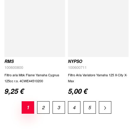
RMS
NYPSO
100600800
100600711
Filtro aria Mbk Flame Yamaha Cygnus
Filtro Aria Variatore Yamaha 125 X-City X-
125cc r.o. 4CWE44510200
Max
9,25 €
5,00 €
1
2
3
4
5