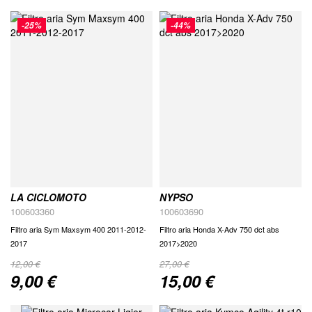
-25%
-44%
LA CICLOMOTO
NYPSO
100603360
100603690
Filtro aria Sym Maxsym 400 2011-2012-
Filtro aria Honda X-Adv 750 dct abs
2017
2017>2020
12,00 €
27,00 €
9,00 €
15,00 €
Special
Special
Price
Price