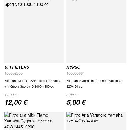
UFI FILTERS
NYPSO
100602300
100600881
Filtro aria Moto Guzzi California Daytona
Filtro aria Gilera Dna Runner Piaggio X9
v11 Quota Sport v10 1000-1100 cc
125-180 cc
17,00 €
8,00 €
12,00 €
5,00 €
Special
Special
Price
Price