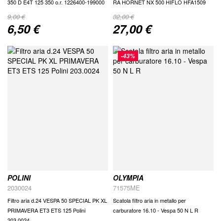
350 D E4T 125 350 o.r. 1226400-199000
RA HORNET NX 500 HIFLO HFA1509
9,00 €
32,00 €
6,50 €
27,00 €
Special
Special
Price
Price
-43%
POLINI
OLYMPIA
2030024
71575ME
Filtro aria d.24 VESPA 50 SPECIAL PK XL
Scatola filtro aria in metallo per
PRIMAVERA ET3 ETS 125 Polini
carburatore 16.10 - Vespa 50 N L R
203.0024