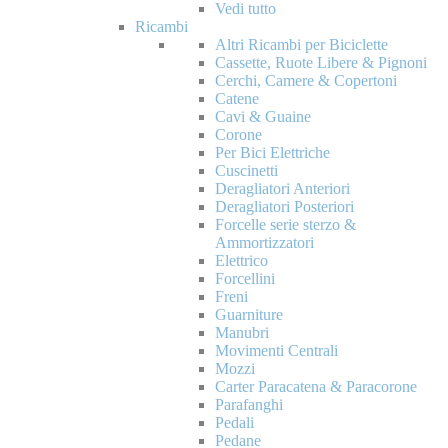
Vedi tutto
Ricambi
Altri Ricambi per Biciclette
Cassette, Ruote Libere & Pignoni
Cerchi, Camere & Copertoni
Catene
Cavi & Guaine
Corone
Per Bici Elettriche
Cuscinetti
Deragliatori Anteriori
Deragliatori Posteriori
Forcelle serie sterzo &
Ammortizzatori
Elettrico
Forcellini
Freni
Guarniture
Manubri
Movimenti Centrali
Mozzi
Carter Paracatena & Paracorone
Parafanghi
Pedali
Pedane