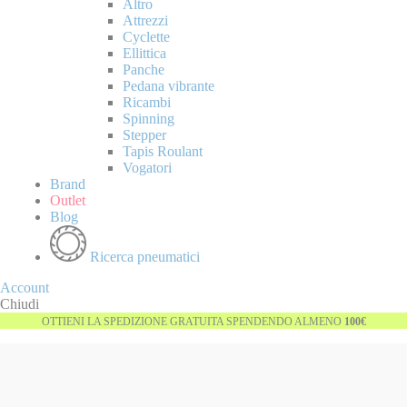
Altro
Attrezzi
Cyclette
Ellittica
Panche
Pedana vibrante
Ricambi
Spinning
Stepper
Tapis Roulant
Vogatori
Brand
Outlet
Blog
Ricerca pneumatici
Account
Chiudi
OTTIENI LA SPEDIZIONE GRATUITA SPENDENDO ALMENO
100€
Vai
-69%
alla
fine
della