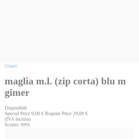
Vai
Gimer
all'inizio
della
maglia m.l. (zip corta) blu m
galleria
di
gimer
immagini
Disponibile
Special Price
9,00 €
Regular Price
29,00 €
(IVA inclusa)
Sconto:
69%