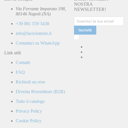
NOSTRA
Via Ferrante Imparato 198,
NEWSLETTER!
80146 Napoli (NA)
+39 081 559 3438
Iscriviti
info@laciclomoto.it
Ho
letto
Contattaci su WhatsApp
e
accetto
Link utili
la
Contatti
Politica
di
FAQ
Privacy
e
Richiedi un reso
confermo
di
Diventa Rivenditore (B2B)
ricevere
comunicazioni
Tutto il catalogo
commerciali
da
Privacy Policy
parte
di
Cookie Policy
LaCiclomoto