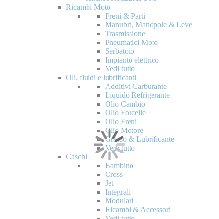
Ricambi Moto
Freni & Parti
Manubri, Manopole & Leve
Trasmissione
Pneumatici Moto
Serbatoio
Impianto elettrico
Vedi tutto
Oli, fluidi e lubrificanti
Additivi Carburante
Liquido Refrigerante
Olio Cambio
Olio Forcelle
Olio Freni
Olio Motore
Grasso & Lubrificante
Vedi tutto
Caschi
Bambino
Cross
Jet
Integrali
Modulari
Ricambi & Accessori
Vedi tutto