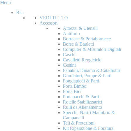
Menu
Bici
VEDI TUTTO
Accessori
Attrezzi & Utensili
Antifurto
Borracce & Portaborracce
Borse & Bauletti
Computer & Misuratori Digitali
Caschi
Cavalletti Reggiciclo
Cestini
Fanalini, Dinamo & Catadiottri
Gonfiatori, Pompe & Parti
Poggiapiedi & Parti
Porta Bimbo
Porta Bici
Portapacchi & Parti
Rotelle Stabilizzatrici
Rulli da Allenamento
Specchi, Nastri Manubrio &
Campanelli
Teli & Protezioni
Kit Riparazione & Foratura