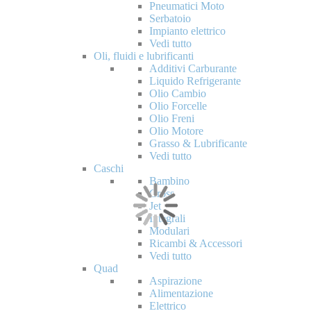
Pneumatici Moto
Serbatoio
Impianto elettrico
Vedi tutto
Oli, fluidi e lubrificanti
Additivi Carburante
Liquido Refrigerante
Olio Cambio
Olio Forcelle
Olio Freni
Olio Motore
Grasso & Lubrificante
Vedi tutto
Caschi
Bambino
Cross
Jet
Integrali
Modulari
Ricambi & Accessori
Vedi tutto
Quad
Aspirazione
Alimentazione
Elettrico