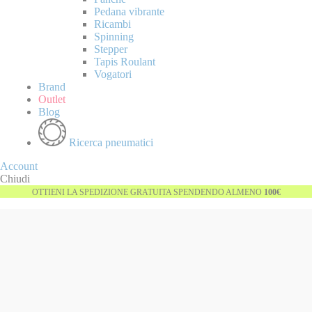
Pedana vibrante
Ricambi
Spinning
Stepper
Tapis Roulant
Vogatori
Brand
Outlet
Blog
Ricerca pneumatici
Account
Chiudi
OTTIENI LA SPEDIZIONE GRATUITA SPENDENDO ALMENO
100€
Vai
alla
fine
della
galleria
di
immagini