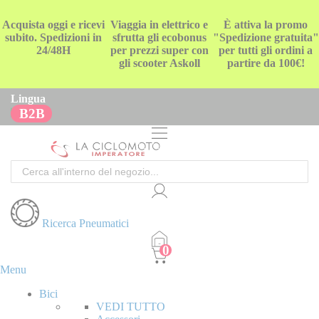
Acquista oggi e ricevi
Viaggia in elettrico e
È attiva la promo
subito. Spedizioni in
sfrutta gli ecobonus
"Spedizione gratuita"
24/48H
per prezzi super con
per tutti gli ordini a
gli scooter Askoll
partire da 100€!
Lingua
B2B
Cerca
Ricerca Pneumatici
Menu
Bici
VEDI TUTTO