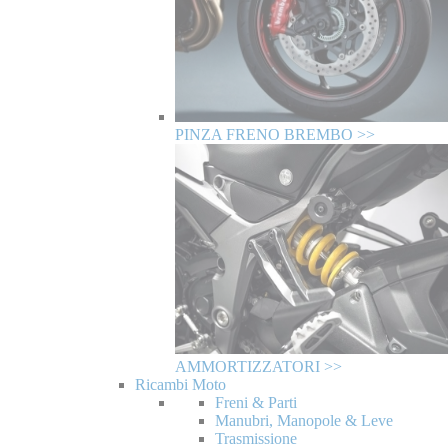
PINZA FRENO BREMBO >>
AMMORTIZZATORI >>
Ricambi Moto
Freni & Parti
Manubri, Manopole & Leve
Trasmissione