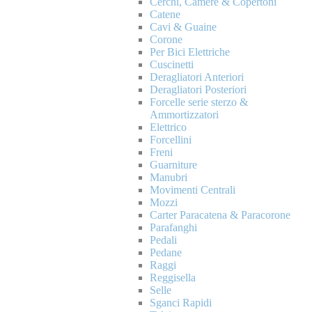
Cerchi, Camere & Copertoni
Catene
Cavi & Guaine
Corone
Per Bici Elettriche
Cuscinetti
Deragliatori Anteriori
Deragliatori Posteriori
Forcelle serie sterzo &
Ammortizzatori
Elettrico
Forcellini
Freni
Guarniture
Manubri
Movimenti Centrali
Mozzi
Carter Paracatena & Paracorone
Parafanghi
Pedali
Pedane
Raggi
Reggisella
Selle
Sganci Rapidi