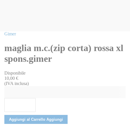
Vai
Gimer
all'inizio
della
maglia m.c.(zip corta) rossa xl
galleria
di
spons.gimer
immagini
Disponibile
10,00 €
(IVA inclusa)
Aggiungi al Carrello
Aggiungi