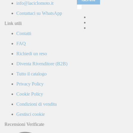
info@laciclomoto.it
Ho
letto
Contattaci su WhatsApp
e
accetto
Link utili
la
Contatti
Politica
di
FAQ
Privacy
e
Richiedi un reso
confermo
di
Diventa Rivenditore (B2B)
ricevere
comunicazioni
Tutto il catalogo
commerciali
da
Privacy Policy
parte
di
Cookie Policy
LaCiclomoto
o
Condizioni di vendita
da
terze
Gestisci cookie
parti.
Recensioni Verificate