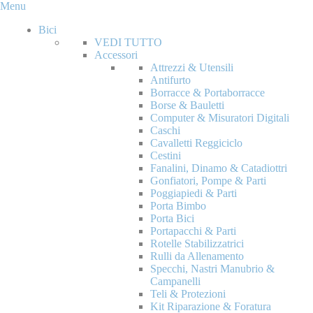
Menu
Bici
VEDI TUTTO
Accessori
Attrezzi & Utensili
Antifurto
Borracce & Portaborracce
Borse & Bauletti
Computer & Misuratori Digitali
Caschi
Cavalletti Reggiciclo
Cestini
Fanalini, Dinamo & Catadiottri
Gonfiatori, Pompe & Parti
Poggiapiedi & Parti
Porta Bimbo
Porta Bici
Portapacchi & Parti
Rotelle Stabilizzatrici
Rulli da Allenamento
Specchi, Nastri Manubrio &
Campanelli
Teli & Protezioni
Kit Riparazione & Foratura