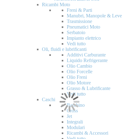
Ricambi Moto
Freni & Parti
Manubri, Manopole & Leve
Trasmissione
Pneumatici Moto
Serbatoio
Impianto elettrico
Vedi tutto
Oli, fluidi e lubrificanti
Additivi Carburante
Liquido Refrigerante
Olio Cambio
Olio Forcelle
Olio Freni
Olio Motore
Grasso & Lubrificante
Vedi tutto
Caschi
Bambino
Cross
Jet
Integrali
Modulari
Ricambi & Accessori
Vedi tutto