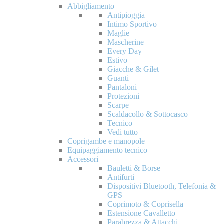
Abbigliamento
Antipioggia
Intimo Sportivo
Maglie
Mascherine
Every Day
Estivo
Giacche & Gilet
Guanti
Pantaloni
Protezioni
Scarpe
Scaldacollo & Sottocasco
Tecnico
Vedi tutto
Coprigambe e manopole
Equipaggiamento tecnico
Accessori
Bauletti & Borse
Antifurti
Dispositivi Bluetooth, Telefonia &
GPS
Coprimoto & Coprisella
Estensione Cavalletto
Parabrezza & Attacchi