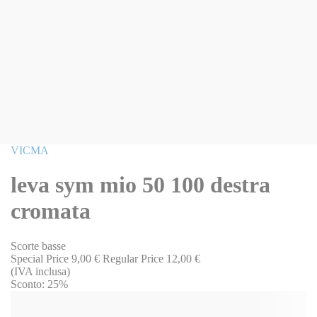
Vai
VICMA
all'inizio
della
leva sym mio 50 100 destra
galleria
di
cromata
immagini
Scorte basse
Special Price
9,00 €
Regular Price
12,00 €
(IVA inclusa)
Sconto:
25%