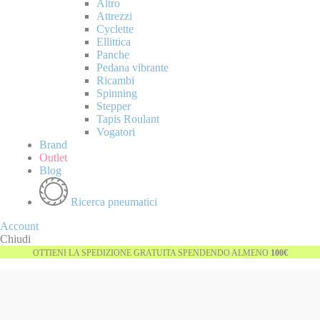
Altro
Attrezzi
Cyclette
Ellittica
Panche
Pedana vibrante
Ricambi
Spinning
Stepper
Tapis Roulant
Vogatori
Brand
Outlet
Blog
Ricerca pneumatici
Account
Chiudi
OTTIENI LA SPEDIZIONE GRATUITA SPENDENDO ALMENO
100€
Vai
-25%
alla
fine
della