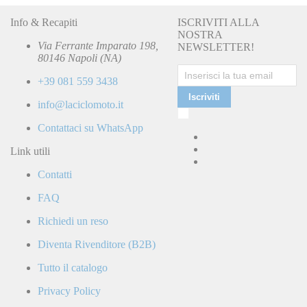
Info & Recapiti
ISCRIVITI ALLA
NOSTRA
Via Ferrante Imparato 198,
NEWSLETTER!
80146 Napoli (NA)
+39 081 559 3438
Iscriviti
info@laciclomoto.it
Ho
letto
Contattaci su WhatsApp
e
accetto
Link utili
la
Contatti
Politica
di
FAQ
Privacy
e
Richiedi un reso
confermo
di
Diventa Rivenditore (B2B)
ricevere
comunicazioni
Tutto il catalogo
commerciali
da
Privacy Policy
parte