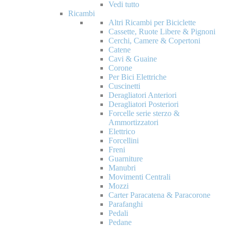
Vedi tutto
Ricambi
Altri Ricambi per Biciclette
Cassette, Ruote Libere & Pignoni
Cerchi, Camere & Copertoni
Catene
Cavi & Guaine
Corone
Per Bici Elettriche
Cuscinetti
Deragliatori Anteriori
Deragliatori Posteriori
Forcelle serie sterzo &
Ammortizzatori
Elettrico
Forcellini
Freni
Guarniture
Manubri
Movimenti Centrali
Mozzi
Carter Paracatena & Paracorone
Parafanghi
Pedali
Pedane