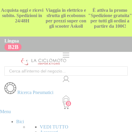
Acquista oggi e ricevi
Viaggia in elettrico e
È attiva la promo
subito. Spedizioni in
sfrutta gli ecobonus
"Spedizione gratuita"
24/48H
per prezzi super con
per tutti gli ordini a
gli scooter Askoll
partire da 100€!
Lingua
B2B
Cerca
Ricerca Pneumatici
Menu
Bici
VEDI TUTTO