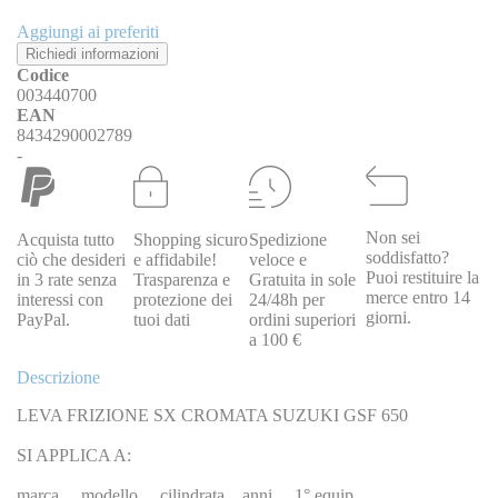
Aggiungi ai preferiti
Richiedi informazioni
Codice
003440700
EAN
8434290002789
-
Non sei
Acquista tutto
Shopping sicuro
Spedizione
soddisfatto?
ciò che desideri
e affidabile!
veloce e
Puoi restituire la
in 3 rate senza
Trasparenza e
Gratuita in sole
merce entro 14
interessi con
protezione dei
24/48h per
giorni.
PayPal.
tuoi dati
ordini superiori
a 100 €
Descrizione
LEVA FRIZIONE SX CROMATA SUZUKI GSF 650
SI APPLICA A:
marca modello cilindrata anni 1° equip.