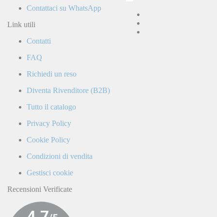
letto
Contattaci su WhatsApp
e
accetto
Link utili
la
Contatti
Politica
di
FAQ
Privacy
e
Richiedi un reso
confermo
di
Diventa Rivenditore (B2B)
ricevere
comunicazioni
Tutto il catalogo
commerciali
da
Privacy Policy
parte
di
Cookie Policy
LaCiclomoto
o
Condizioni di vendita
da
terze
Gestisci cookie
parti.
Recensioni Verificate