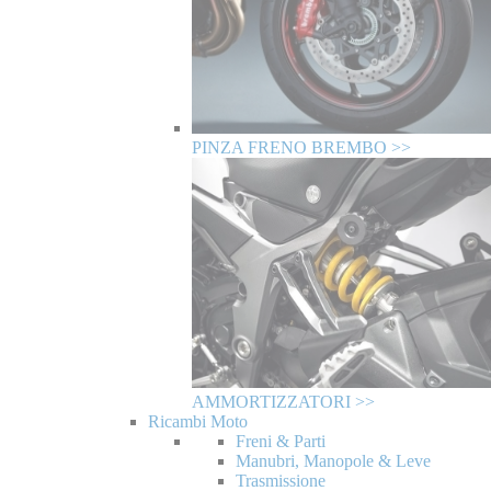
PINZA FRENO BREMBO >>
AMMORTIZZATORI >>
Ricambi Moto
Freni & Parti
Manubri, Manopole & Leve
Trasmissione