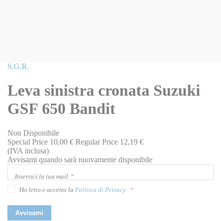
Vai
S.G.R.
all'inizio
della
Leva sinistra cronata Suzuki
galleria
di
GSF 650 Bandit
immagini
Non Disponibile
Special Price
10,00 €
Regular Price
12,19 €
(IVA inclusa)
Avvisami quando sarà nuovamente disponibile
Inserisci la tua mail
Ho letto e accetto la
Politica di Privacy
Avvisami