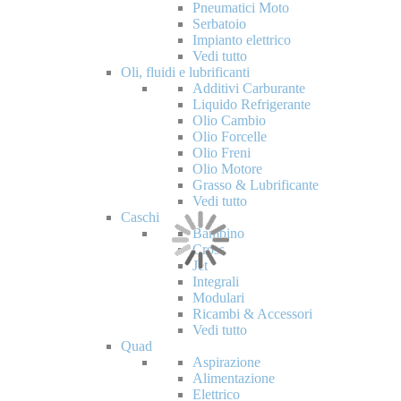
Pneumatici Moto
Serbatoio
Impianto elettrico
Vedi tutto
Oli, fluidi e lubrificanti
Additivi Carburante
Liquido Refrigerante
Olio Cambio
Olio Forcelle
Olio Freni
Olio Motore
Grasso & Lubrificante
Vedi tutto
Caschi
Bambino
Cross
Jet
Integrali
Modulari
Ricambi & Accessori
Vedi tutto
Quad
Aspirazione
Alimentazione
Elettrico