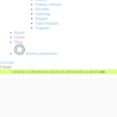
Pedana vibrante
Ricambi
Spinning
Stepper
Tapis Roulant
Vogatori
Brand
Outlet
Blog
Ricerca pneumatici
Account
Chiudi
OTTIENI LA SPEDIZIONE GRATUITA SPENDENDO ALMENO
100€
Vai
Esaurito
alla
fine
della
galleria
di
immagini