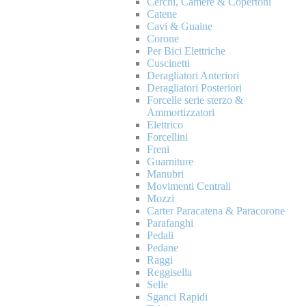
Cerchi, Camere & Copertoni
Catene
Cavi & Guaine
Corone
Per Bici Elettriche
Cuscinetti
Deragliatori Anteriori
Deragliatori Posteriori
Forcelle serie sterzo &
Ammortizzatori
Elettrico
Forcellini
Freni
Guarniture
Manubri
Movimenti Centrali
Mozzi
Carter Paracatena & Paracorone
Parafanghi
Pedali
Pedane
Raggi
Reggisella
Selle
Sganci Rapidi